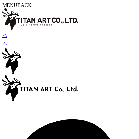
MENU
BACK