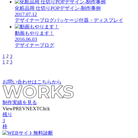
化粧品用 仕切りPOPデザイン-制作事例
2017.07.12
デザイナーブログ
パッケージ
什器・ディスプレイ
動画もやります！
2016.06.03
デザイナーブログ
1
2
3
1
2
3
お問い合わせはこちらから
制作実績を見る
View
PREV
NEXT
Click
残り
3
枠