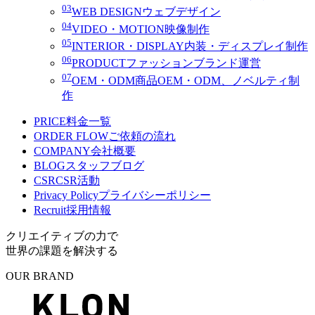
03
WEB DESIGN
ウェブデザイン
04
VIDEO・MOTION
映像制作
05
INTERIOR・DISPLAY
内装・ディスプレイ制作
06
PRODUCT
ファッションブランド運営
07
OEM・ODM
商品OEM・ODM、ノベルティ制
作
PRICE
料金一覧
ORDER FLOW
ご依頼の流れ
COMPANY
会社概要
BLOG
スタッフブログ
CSR
CSR活動
Privacy Policy
プライバシーポリシー
Recruit
採用情報
クリエイティブの力で
世界の課題を解決する
OUR BRAND