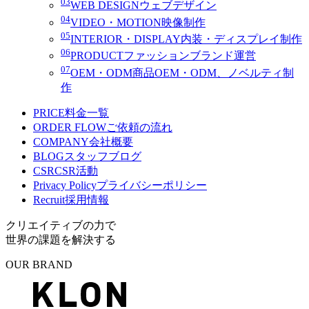
03
WEB DESIGN
ウェブデザイン
04
VIDEO・MOTION
映像制作
05
INTERIOR・DISPLAY
内装・ディスプレイ制作
06
PRODUCT
ファッションブランド運営
07
OEM・ODM
商品OEM・ODM、ノベルティ制
作
PRICE
料金一覧
ORDER FLOW
ご依頼の流れ
COMPANY
会社概要
BLOG
スタッフブログ
CSR
CSR活動
Privacy Policy
プライバシーポリシー
Recruit
採用情報
クリエイティブの力で
世界の課題を解決する
OUR BRAND