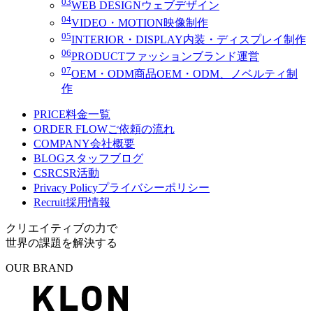
03
WEB DESIGN
ウェブデザイン
04
VIDEO・MOTION
映像制作
05
INTERIOR・DISPLAY
内装・ディスプレイ制作
06
PRODUCT
ファッションブランド運営
07
OEM・ODM
商品OEM・ODM、ノベルティ制
作
PRICE
料金一覧
ORDER FLOW
ご依頼の流れ
COMPANY
会社概要
BLOG
スタッフブログ
CSR
CSR活動
Privacy Policy
プライバシーポリシー
Recruit
採用情報
クリエイティブの力で
世界の課題を解決する
OUR BRAND