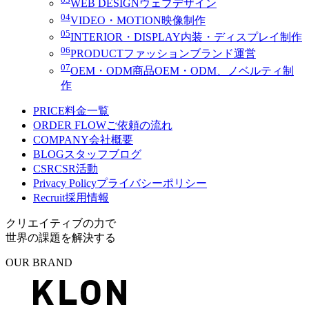
WEB DESIGN
ウェブデザイン
04
VIDEO・MOTION
映像制作
05
INTERIOR・DISPLAY
内装・ディスプレイ制作
06
PRODUCT
ファッションブランド運営
07
OEM・ODM
商品OEM・ODM、ノベルティ制
作
PRICE
料金一覧
ORDER FLOW
ご依頼の流れ
COMPANY
会社概要
BLOG
スタッフブログ
CSR
CSR活動
Privacy Policy
プライバシーポリシー
Recruit
採用情報
クリエイティブの力で
世界の課題を解決する
OUR BRAND