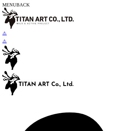
MENU
BACK