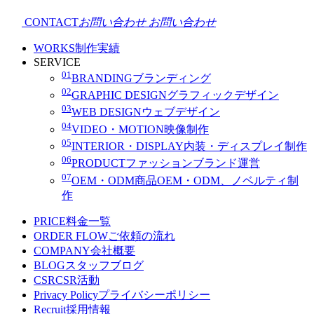
CONTACT
お問い合わせ
お問い合わせ
WORKS
制作実績
SERVICE
01
BRANDING
ブランディング
02
GRAPHIC DESIGN
グラフィックデザイン
03
WEB DESIGN
ウェブデザイン
04
VIDEO・MOTION
映像制作
05
INTERIOR・DISPLAY
内装・ディスプレイ制作
06
PRODUCT
ファッションブランド運営
07
OEM・ODM
商品OEM・ODM、ノベルティ制
作
PRICE
料金一覧
ORDER FLOW
ご依頼の流れ
COMPANY
会社概要
BLOG
スタッフブログ
CSR
CSR活動
Privacy Policy
プライバシーポリシー
Recruit
採用情報