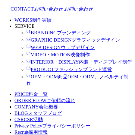
CONTACT
お問い合わせ
お問い合わせ
WORKS
制作実績
SERVICE
01
BRANDING
ブランディング
02
GRAPHIC DESIGN
グラフィックデザイン
03
WEB DESIGN
ウェブデザイン
04
VIDEO・MOTION
映像制作
05
INTERIOR・DISPLAY
内装・ディスプレイ制作
06
PRODUCT
ファッションブランド運営
07
OEM・ODM
商品OEM・ODM、ノベルティ制
作
PRICE
料金一覧
ORDER FLOW
ご依頼の流れ
COMPANY
会社概要
BLOG
スタッフブログ
CSR
CSR活動
Privacy Policy
プライバシーポリシー
Recruit
採用情報