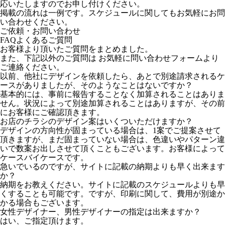
応いたしますのでお申し付けください。
掲載の流れは一例です。スケジュールに関してもお気軽に
お問
い合わせ
ください。
ご依頼・お問い合わせ
FAQ
よくあるご質問
お客様より頂いたご質問をまとめました。
また、下記以外のご質問は お気軽に問い合わせフォームより
ご連絡ください。
以前、他社にデザインを依頼したら、あとで別途請求されるケ
ースがありましたが、そのようなことはないですか？
基本的には、事前に報告することなく加算されることはありま
せん。状況によって別途加算されることはありますが、その前
にお客様にご確認頂きます。
お店のチラシのデザイン案はいくついただけますか？
デザインの方向性が固まっている場合は、1案でご提案させて
頂きますが、まだ固まっていない場合は、色違いやパターン違
いで数案お出しさせて頂くこともございます。お客様によって
ケースバイケースです。
急いでいるのですが、サイトに記載の納期よりも早く出来ます
か？
納期をお教えください。サイトに記載のスケジュールよりも早
くすることも可能です。ですが、印刷に関して、費用が別途か
かる場合もございます。
女性デザイナー、男性デザイナーの指定は出来ますか？
はい、ご指定頂けます。