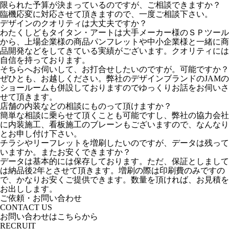
限られた予算が決まっているのですが、ご相談できますか？
臨機応変に対応させて頂きますので、一度ご相談下さい。
デザインのクオリティは大丈夫ですか？
わたくしどもタイタン・アートは大手メーカー様のＳＰツール
から、上場企業様の商品パンフレットや中小企業様と一緒に商
品開発などをしてきている実績がございます。クオリティには
自信を持っております。
そちらへお伺いして、お打合せしたいのですが。可能ですか？
ぜひとも、お越しください。弊社のデザインブランドのJAMの
ショールームも併設しておりますのでゆっくりお話をお伺いさ
せて頂きます。
店舗の内装などの相談にものって頂けますか？
簡単な相談に乗らせて頂くことも可能ですし、弊社の協力会社
に内装施工、看板施工のブレーンもございますので、なんなり
とお申し付け下さい。
チラシやリーフレットを増刷したいのですが、データは残って
いますか。またお安くできますか？
データは基本的には保存しております。ただ、保証としまして
は納品後2年とさせて頂きます。増刷の際は印刷費のみですの
で、かなりお安くご提供できます。数量を頂ければ、お見積を
お出しします。
ご依頼・お問い合わせ
CONTACT US
お問い合わせはこちらから
RECRUIT