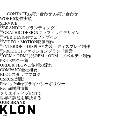
CONTACT
お問い合わせ
お問い合わせ
WORKS
制作実績
SERVICE
01
BRANDING
ブランディング
02
GRAPHIC DESIGN
グラフィックデザイン
03
WEB DESIGN
ウェブデザイン
04
VIDEO・MOTION
映像制作
05
INTERIOR・DISPLAY
内装・ディスプレイ制作
06
PRODUCT
ファッションブランド運営
07
OEM・ODM
商品OEM・ODM、ノベルティ制作
PRICE
料金一覧
ORDER FLOW
ご依頼の流れ
COMPANY
会社概要
BLOG
スタッフブログ
CSR
CSR活動
Privacy Policy
プライバシーポリシー
Recruit
採用情報
クリエイティブの力で
世界の課題を解決する
OUR BRAND