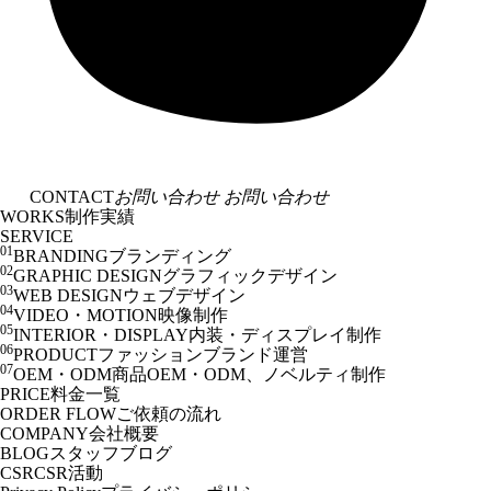
CONTACT
お問い合わせ
お問い合わせ
WORKS
制作実績
SERVICE
01
BRANDING
ブランディング
02
GRAPHIC DESIGN
グラフィックデザイン
03
WEB DESIGN
ウェブデザイン
04
VIDEO・MOTION
映像制作
05
INTERIOR・DISPLAY
内装・ディスプレイ制作
06
PRODUCT
ファッションブランド運営
07
OEM・ODM
商品OEM・ODM、ノベルティ制作
PRICE
料金一覧
ORDER FLOW
ご依頼の流れ
COMPANY
会社概要
BLOG
スタッフブログ
CSR
CSR活動