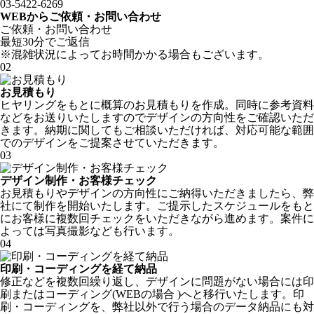
03-5422-6269
WEBからご依頼・お問い合わせ
ご依頼・お問い合わせ
最短
30
分でご返信
※混雑状況によってお時間かかる場合もございます。
02
お見積もり
ヒヤリングをもとに概算のお見積もりを作成。同時に参考資料
などをお送りいたしますのでデザインの方向性をご確認いただ
きます。納期に関してもご相談いただければ、対応可能な範囲
でのデザインをご提案させていただきます。
03
デザイン制作・お客様チェック
お見積もりやデザインの方向性にご納得いただきましたら、弊
社にて制作を開始いたします。ご提示したスケジュールをもと
にお客様に複数回チェックをいただきながら進めます。案件に
よっては写真撮影なども行います。
04
印刷・コーディングを経て納品
修正などを複数回繰り返し、デザインに問題がない場合には印
刷またはコーディング(WEBの場合 )へと移行いたします。印
刷・コーディングを、弊社以外で行う場合のデータ納品にも対