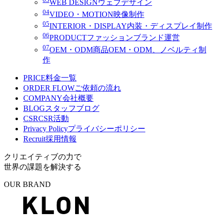
WEB DESIGN
ウェブデザイン
04
VIDEO・MOTION
映像制作
05
INTERIOR・DISPLAY
内装・ディスプレイ制作
06
PRODUCT
ファッションブランド運営
07
OEM・ODM
商品OEM・ODM、ノベルティ制
作
PRICE
料金一覧
ORDER FLOW
ご依頼の流れ
COMPANY
会社概要
BLOG
スタッフブログ
CSR
CSR活動
Privacy Policy
プライバシーポリシー
Recruit
採用情報
クリエイティブの力で
世界の課題を解決する
OUR BRAND