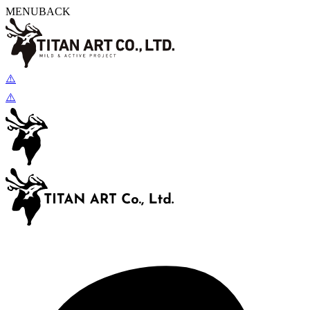
MENU
BACK