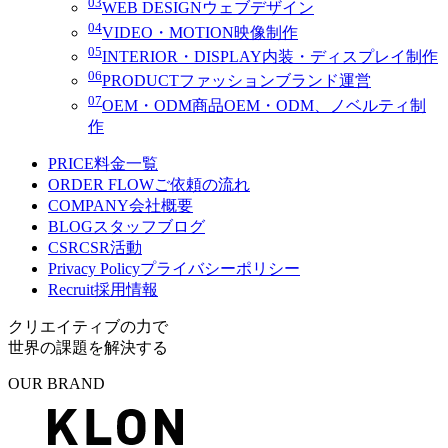
03
WEB DESIGN
ウェブデザイン
04
VIDEO・MOTION
映像制作
05
INTERIOR・DISPLAY
内装・ディスプレイ制作
06
PRODUCT
ファッションブランド運営
07
OEM・ODM
商品OEM・ODM、ノベルティ制
作
PRICE
料金一覧
ORDER FLOW
ご依頼の流れ
COMPANY
会社概要
BLOG
スタッフブログ
CSR
CSR活動
Privacy Policy
プライバシーポリシー
Recruit
採用情報
クリエイティブの力で
世界の課題を解決する
OUR BRAND