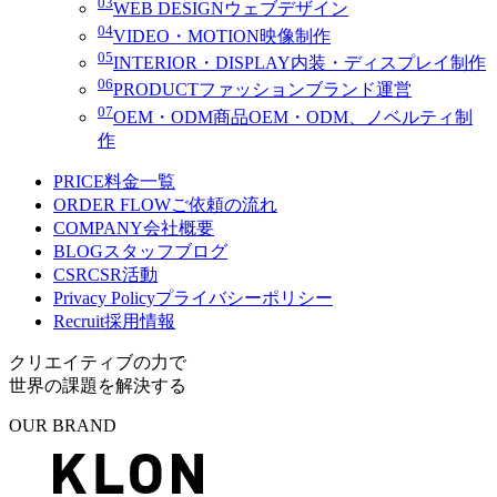
03
WEB DESIGN
ウェブデザイン
04
VIDEO・MOTION
映像制作
05
INTERIOR・DISPLAY
内装・ディスプレイ制作
06
PRODUCT
ファッションブランド運営
07
OEM・ODM
商品OEM・ODM、ノベルティ制
作
PRICE
料金一覧
ORDER FLOW
ご依頼の流れ
COMPANY
会社概要
BLOG
スタッフブログ
CSR
CSR活動
Privacy Policy
プライバシーポリシー
Recruit
採用情報
クリエイティブの力で
世界の課題を解決する
OUR BRAND