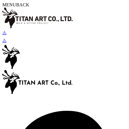
MENU
BACK