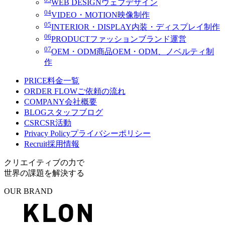
WEB DESIGN
ウェブデザイン
04
VIDEO・MOTION
映像制作
05
INTERIOR・DISPLAY
内装・ディスプレイ制作
06
PRODUCT
ファッションブランド運営
07
OEM・ODM
商品OEM・ODM、ノベルティ制
作
PRICE
料金一覧
ORDER FLOW
ご依頼の流れ
COMPANY
会社概要
BLOG
スタッフブログ
CSR
CSR活動
Privacy Policy
プライバシーポリシー
Recruit
採用情報
クリエイティブの力で
世界の課題を解決する
OUR BRAND