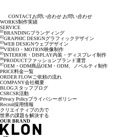
CONTACT
お問い合わせ
お問い合わせ
WORKS
制作実績
SERVICE
01
BRANDING
ブランディング
02
GRAPHIC DESIGN
グラフィックデザイン
03
WEB DESIGN
ウェブデザイン
04
VIDEO・MOTION
映像制作
05
INTERIOR・DISPLAY
内装・ディスプレイ制作
06
PRODUCT
ファッションブランド運営
07
OEM・ODM
商品OEM・ODM、ノベルティ制作
PRICE
料金一覧
ORDER FLOW
ご依頼の流れ
COMPANY
会社概要
BLOG
スタッフブログ
CSR
CSR活動
Privacy Policy
プライバシーポリシー
Recruit
採用情報
クリエイティブの力で
世界の課題を解決する
OUR BRAND