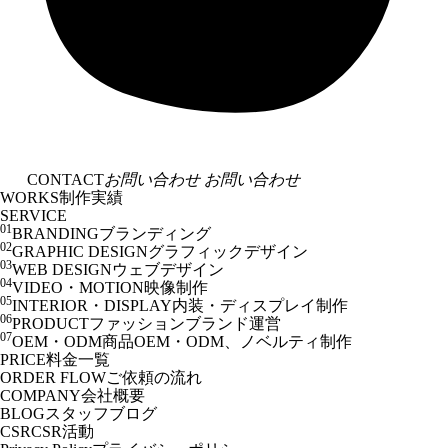
CONTACT
お問い合わせ
お問い合わせ
WORKS
制作実績
SERVICE
01
BRANDING
ブランディング
02
GRAPHIC DESIGN
グラフィックデザイン
03
WEB DESIGN
ウェブデザイン
04
VIDEO・MOTION
映像制作
05
INTERIOR・DISPLAY
内装・ディスプレイ制作
06
PRODUCT
ファッションブランド運営
07
OEM・ODM
商品OEM・ODM、ノベルティ制作
PRICE
料金一覧
ORDER FLOW
ご依頼の流れ
COMPANY
会社概要
BLOG
スタッフブログ
CSR
CSR活動