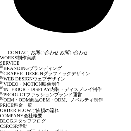
CONTACT
お問い合わせ
お問い合わせ
WORKS
制作実績
SERVICE
01
BRANDING
ブランディング
02
GRAPHIC DESIGN
グラフィックデザイン
03
WEB DESIGN
ウェブデザイン
04
VIDEO・MOTION
映像制作
05
INTERIOR・DISPLAY
内装・ディスプレイ制作
06
PRODUCT
ファッションブランド運営
07
OEM・ODM
商品OEM・ODM、ノベルティ制作
PRICE
料金一覧
ORDER FLOW
ご依頼の流れ
COMPANY
会社概要
BLOG
スタッフブログ
CSR
CSR活動