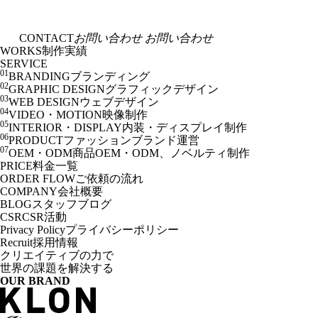
CONTACT
お問い合わせ
お問い合わせ
WORKS
制作実績
SERVICE
01
BRANDING
ブランディング
02
GRAPHIC DESIGN
グラフィックデザイン
03
WEB DESIGN
ウェブデザイン
04
VIDEO・MOTION
映像制作
05
INTERIOR・DISPLAY
内装・ディスプレイ制作
06
PRODUCT
ファッションブランド運営
07
OEM・ODM
商品OEM・ODM、ノベルティ制作
PRICE
料金一覧
ORDER FLOW
ご依頼の流れ
COMPANY
会社概要
BLOG
スタッフブログ
CSR
CSR活動
Privacy Policy
プライバシーポリシー
Recruit
採用情報
クリエイティブの力で
世界の課題を解決する
OUR BRAND