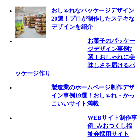
おしゃれなパッケージデザイン
20選！プロが制作したステキな
デザインを紹介
お菓子のパッケー
ジデザイン事例7
選！おしゃれに美
味しさを届けるパ
ッケージ作り
製造業のホームページ制作デザ
イン事例19選！おしゃれ・かっ
こいいサイト満載
WEBサイト制作事
例_みおつくし福
祉会採用サイト