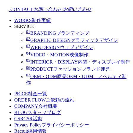
CONTACT
お問い合わせ
お問い合わせ
WORKS
制作実績
SERVICE
01
BRANDING
ブランディング
02
GRAPHIC DESIGN
グラフィックデザイン
03
WEB DESIGN
ウェブデザイン
04
VIDEO・MOTION
映像制作
05
INTERIOR・DISPLAY
内装・ディスプレイ制作
06
PRODUCT
ファッションブランド運営
07
OEM・ODM
商品OEM・ODM、ノベルティ制
作
PRICE
料金一覧
ORDER FLOW
ご依頼の流れ
COMPANY
会社概要
BLOG
スタッフブログ
CSR
CSR活動
Privacy Policy
プライバシーポリシー
Recruit
採用情報