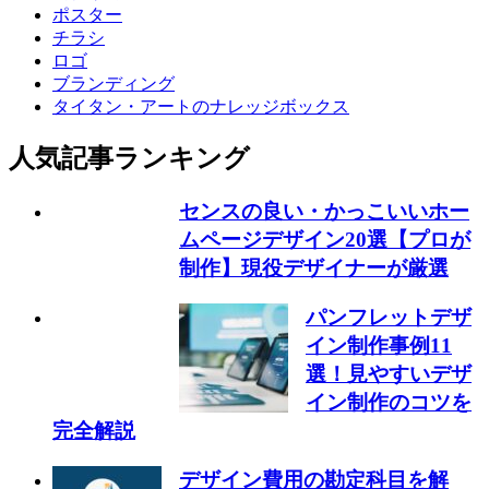
ポスター
チラシ
ロゴ
ブランディング
タイタン・アートのナレッジボックス
人気記事ランキング
センスの良い・かっこいいホー
ムページデザイン20選【プロが
制作】現役デザイナーが厳選
パンフレットデザ
イン制作事例11
選！見やすいデザ
イン制作のコツを
完全解説
デザイン費用の勘定科目を解