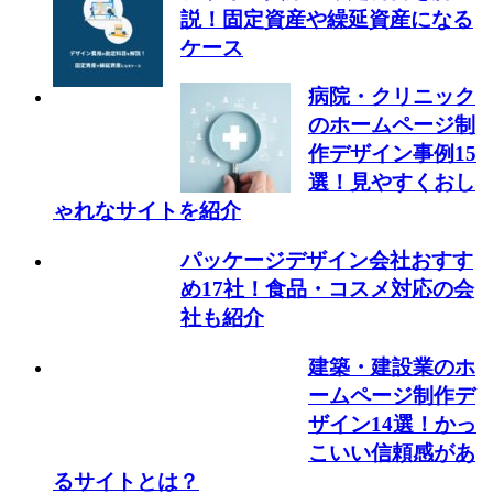
説！固定資産や繰延資産になる
ケース
病院・クリニック
のホームページ制
作デザイン事例15
選！見やすくおし
ゃれなサイトを紹介
パッケージデザイン会社おすす
め17社！食品・コスメ対応の会
社も紹介
建築・建設業のホ
ームページ制作デ
ザイン14選！かっ
こいい信頼感があ
るサイトとは？