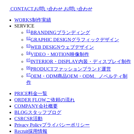
CONTACT
お問い合わせ
お問い合わせ
WORKS
制作実績
SERVICE
01
BRANDING
ブランディング
02
GRAPHIC DESIGN
グラフィックデザイン
03
WEB DESIGN
ウェブデザイン
04
VIDEO・MOTION
映像制作
05
INTERIOR・DISPLAY
内装・ディスプレイ制作
06
PRODUCT
ファッションブランド運営
07
OEM・ODM
商品OEM・ODM、ノベルティ制
作
PRICE
料金一覧
ORDER FLOW
ご依頼の流れ
COMPANY
会社概要
BLOG
スタッフブログ
CSR
CSR活動
Privacy Policy
プライバシーポリシー
Recruit
採用情報