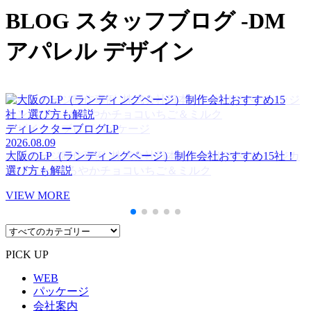
BLOG
スタッフブログ -DM
アパレル デザイン
デザイナーブログ
デザイナーブログ
パッケージ
パンフレット
2026.07.14
2026.07.07
デザイナーブログ
ディレクターブログ
デザイナーブログ
デザイナーブログ
ディレクターブログ
パッケージ
パンフレット
パッケージ
LP
LP
ギフトボックス制作事例_株式会社コーセー様
パンフレット制作事例_三和プロメタ株式会社
2026.06.24
2026.08.09
2026.08.04
2026.06.24
2026.08.09
パッケージ制作事例_株式会社日本サンガリアベバレッジカ
大阪のLP（ランディングページ）制作会社おすすめ15社！
パンフレット制作：治一郎接客エピソードブック_株式会社
パッケージ制作事例_株式会社日本サンガリアベバレッジカ
大阪のLP（ランディングページ）制作会社おすすめ15社！
VIEW MORE
VIEW MORE
ンパニー_まろやかチョコいちご＆ミルク
選び方も解説
ヤタロー様
ンパニー_まろやかチョコいちご＆ミルク
選び方も解説
VIEW MORE
VIEW MORE
VIEW MORE
VIEW MORE
VIEW MORE
PICK UP
WEB
パッケージ
会社案内