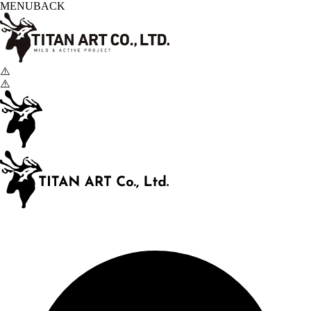
MENU
BACK