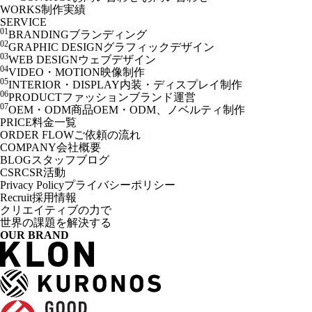
WORKS
制作実績
SERVICE
01
BRANDING
ブランディング
02
GRAPHIC DESIGN
グラフィックデザイン
03
WEB DESIGN
ウェブデザイン
04
VIDEO・MOTION
映像制作
05
INTERIOR・DISPLAY
内装・ディスプレイ制作
06
PRODUCT
ファッションブランド運営
07
OEM・ODM
商品OEM・ODM、ノベルティ制作
PRICE
料金一覧
ORDER FLOW
ご依頼の流れ
COMPANY
会社概要
BLOG
スタッフブログ
CSR
CSR活動
Privacy Policy
プライバシーポリシー
Recruit
採用情報
クリエイティブの力で
世界の課題を解決する
OUR BRAND