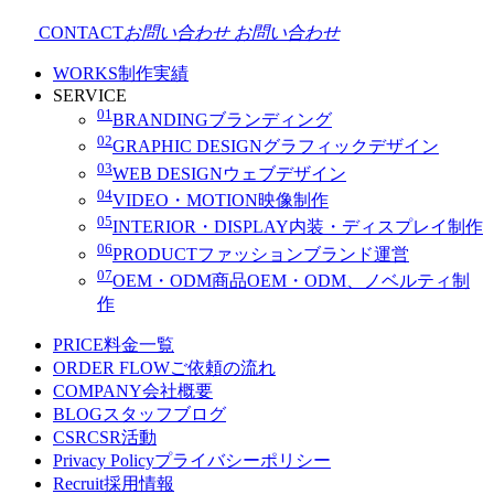
CONTACT
お問い合わせ
お問い合わせ
WORKS
制作実績
SERVICE
01
BRANDING
ブランディング
02
GRAPHIC DESIGN
グラフィックデザイン
03
WEB DESIGN
ウェブデザイン
04
VIDEO・MOTION
映像制作
05
INTERIOR・DISPLAY
内装・ディスプレイ制作
06
PRODUCT
ファッションブランド運営
07
OEM・ODM
商品OEM・ODM、ノベルティ制
作
PRICE
料金一覧
ORDER FLOW
ご依頼の流れ
COMPANY
会社概要
BLOG
スタッフブログ
CSR
CSR活動
Privacy Policy
プライバシーポリシー
Recruit
採用情報