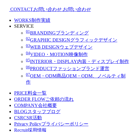
CONTACT
お問い合わせ
お問い合わせ
WORKS
制作実績
SERVICE
01
BRANDING
ブランディング
02
GRAPHIC DESIGN
グラフィックデザイン
03
WEB DESIGN
ウェブデザイン
04
VIDEO・MOTION
映像制作
05
INTERIOR・DISPLAY
内装・ディスプレイ制作
06
PRODUCT
ファッションブランド運営
07
OEM・ODM
商品OEM・ODM、ノベルティ制
作
PRICE
料金一覧
ORDER FLOW
ご依頼の流れ
COMPANY
会社概要
BLOG
スタッフブログ
CSR
CSR活動
Privacy Policy
プライバシーポリシー
Recruit
採用情報