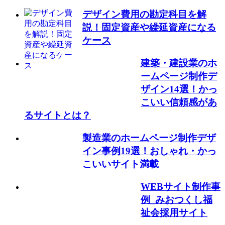
デザイン費用の勘定科目を解
説！固定資産や繰延資産になる
ケース
建築・建設業のホ
ームページ制作デ
ザイン14選！かっ
こいい信頼感があ
るサイトとは？
製造業のホームページ制作デザ
イン事例19選！おしゃれ・かっ
こいいサイト満載
WEBサイト制作事
例_みおつくし福
祉会採用サイト