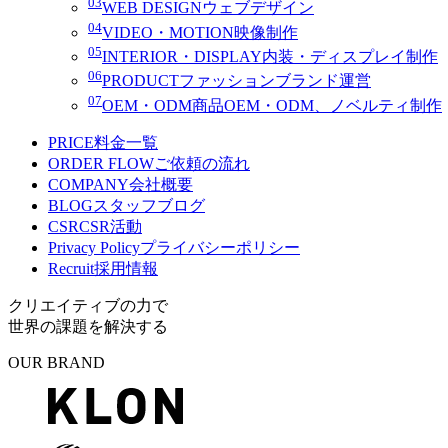
03
WEB DESIGN
ウェブデザイン
04
VIDEO・MOTION
映像制作
05
INTERIOR・DISPLAY
内装・ディスプレイ制作
06
PRODUCT
ファッションブランド運営
07
OEM・ODM
商品OEM・ODM、ノベルティ制作
PRICE
料金一覧
ORDER FLOW
ご依頼の流れ
COMPANY
会社概要
BLOG
スタッフブログ
CSR
CSR活動
Privacy Policy
プライバシーポリシー
Recruit
採用情報
クリエイティブの力で
世界の課題を解決する
OUR BRAND