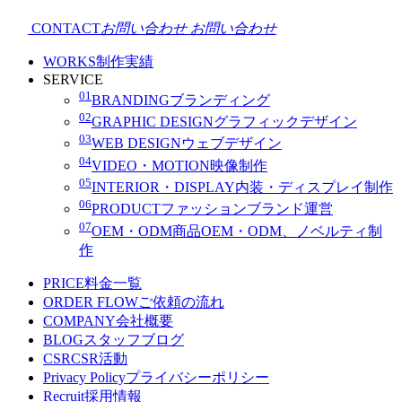
CONTACT
お問い合わせ
お問い合わせ
WORKS
制作実績
SERVICE
01
BRANDING
ブランディング
02
GRAPHIC DESIGN
グラフィックデザイン
03
WEB DESIGN
ウェブデザイン
04
VIDEO・MOTION
映像制作
05
INTERIOR・DISPLAY
内装・ディスプレイ制作
06
PRODUCT
ファッションブランド運営
07
OEM・ODM
商品OEM・ODM、ノベルティ制
作
PRICE
料金一覧
ORDER FLOW
ご依頼の流れ
COMPANY
会社概要
BLOG
スタッフブログ
CSR
CSR活動
Privacy Policy
プライバシーポリシー
Recruit
採用情報