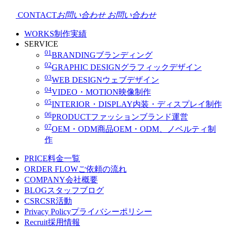
CONTACT
お問い合わせ
お問い合わせ
WORKS
制作実績
SERVICE
01
BRANDING
ブランディング
02
GRAPHIC DESIGN
グラフィックデザイン
03
WEB DESIGN
ウェブデザイン
04
VIDEO・MOTION
映像制作
05
INTERIOR・DISPLAY
内装・ディスプレイ制作
06
PRODUCT
ファッションブランド運営
07
OEM・ODM
商品OEM・ODM、ノベルティ制
作
PRICE
料金一覧
ORDER FLOW
ご依頼の流れ
COMPANY
会社概要
BLOG
スタッフブログ
CSR
CSR活動
Privacy Policy
プライバシーポリシー
Recruit
採用情報