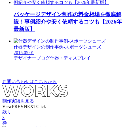
パッケージデザイン制作の料金相場を徹底解
説！事例紹介や安く依頼するコツも【2026年
最新版】
什器デザインの制作事例-スポーツシューズ
2015.05.01
デザイナーブログ
什器・ディスプレイ
お問い合わせはこちらから
制作実績を見る
View
PREV
NEXT
Click
残り
3
枠