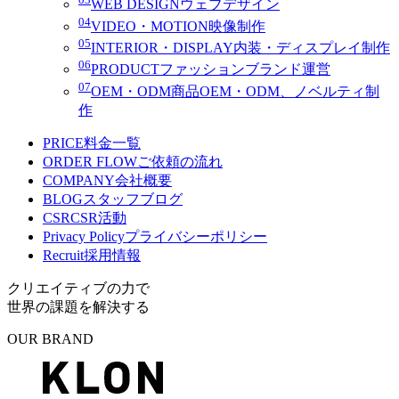
WEB DESIGN
ウェブデザイン
04
VIDEO・MOTION
映像制作
05
INTERIOR・DISPLAY
内装・ディスプレイ制作
06
PRODUCT
ファッションブランド運営
07
OEM・ODM
商品OEM・ODM、ノベルティ制
作
PRICE
料金一覧
ORDER FLOW
ご依頼の流れ
COMPANY
会社概要
BLOG
スタッフブログ
CSR
CSR活動
Privacy Policy
プライバシーポリシー
Recruit
採用情報
クリエイティブの力で
世界の課題を解決する
OUR BRAND