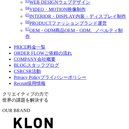
03
WEB DESIGN
ウェブデザイン
04
VIDEO・MOTION
映像制作
05
INTERIOR・DISPLAY
内装・ディスプレイ制作
06
PRODUCT
ファッションブランド運営
07
OEM・ODM
商品OEM・ODM、ノベルティ制
作
PRICE
料金一覧
ORDER FLOW
ご依頼の流れ
COMPANY
会社概要
BLOG
スタッフブログ
CSR
CSR活動
Privacy Policy
プライバシーポリシー
Recruit
採用情報
クリエイティブの力で
世界の課題を解決する
OUR BRAND