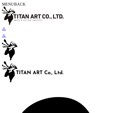
MENU
BACK