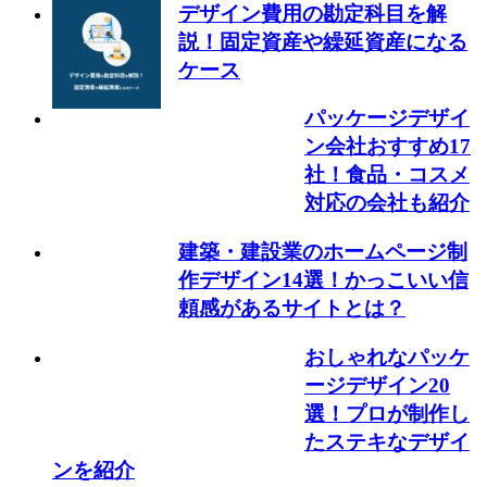
デザイン費用の勘定科目を解
説！固定資産や繰延資産になる
ケース
パッケージデザイ
ン会社おすすめ17
社！食品・コスメ
対応の会社も紹介
建築・建設業のホームページ制
作デザイン14選！かっこいい信
頼感があるサイトとは？
おしゃれなパッケ
ージデザイン20
選！プロが制作し
たステキなデザイ
ンを紹介