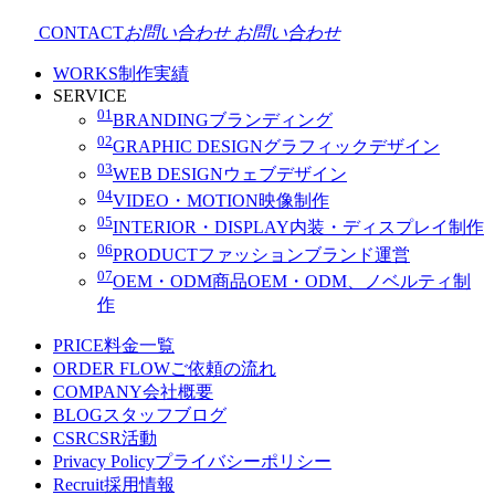
CONTACT
お問い合わせ
お問い合わせ
WORKS
制作実績
SERVICE
01
BRANDING
ブランディング
02
GRAPHIC DESIGN
グラフィックデザイン
03
WEB DESIGN
ウェブデザイン
04
VIDEO・MOTION
映像制作
05
INTERIOR・DISPLAY
内装・ディスプレイ制作
06
PRODUCT
ファッションブランド運営
07
OEM・ODM
商品OEM・ODM、ノベルティ制
作
PRICE
料金一覧
ORDER FLOW
ご依頼の流れ
COMPANY
会社概要
BLOG
スタッフブログ
CSR
CSR活動
Privacy Policy
プライバシーポリシー
Recruit
採用情報