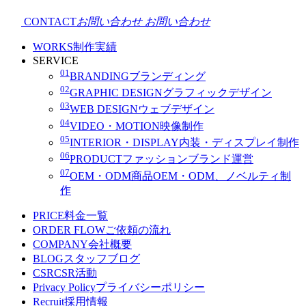
CONTACT
お問い合わせ
お問い合わせ
WORKS
制作実績
SERVICE
01
BRANDING
ブランディング
02
GRAPHIC DESIGN
グラフィックデザイン
03
WEB DESIGN
ウェブデザイン
04
VIDEO・MOTION
映像制作
05
INTERIOR・DISPLAY
内装・ディスプレイ制作
06
PRODUCT
ファッションブランド運営
07
OEM・ODM
商品OEM・ODM、ノベルティ制
作
PRICE
料金一覧
ORDER FLOW
ご依頼の流れ
COMPANY
会社概要
BLOG
スタッフブログ
CSR
CSR活動
Privacy Policy
プライバシーポリシー
Recruit
採用情報