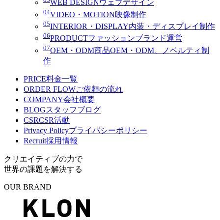
WEB DESIGN
ウェブデザイン
04
VIDEO・MOTION
映像制作
05
INTERIOR・DISPLAY
内装・ディスプレイ制作
06
PRODUCT
ファッションブランド運営
07
OEM・ODM
商品OEM・ODM、ノベルティ制
作
PRICE
料金一覧
ORDER FLOW
ご依頼の流れ
COMPANY
会社概要
BLOG
スタッフブログ
CSR
CSR活動
Privacy Policy
プライバシーポリシー
Recruit
採用情報
クリエイティブの力で
世界の課題を解決する
OUR BRAND