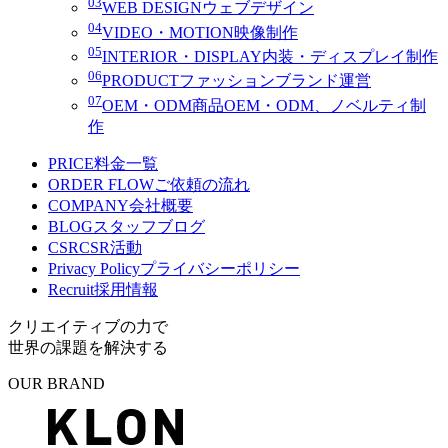
03
WEB DESIGN
ウェブデザイン
04
VIDEO・MOTION
映像制作
05
INTERIOR・DISPLAY
内装・ディスプレイ制作
06
PRODUCT
ファッションブランド運営
07
OEM・ODM
商品OEM・ODM、ノベルティ制
作
PRICE
料金一覧
ORDER FLOW
ご依頼の流れ
COMPANY
会社概要
BLOG
スタッフブログ
CSR
CSR活動
Privacy Policy
プライバシーポリシー
Recruit
採用情報
クリエイティブの力で
世界の課題を解決する
OUR BRAND