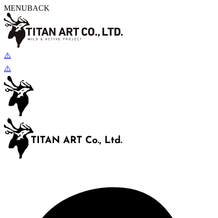
MENU
BACK