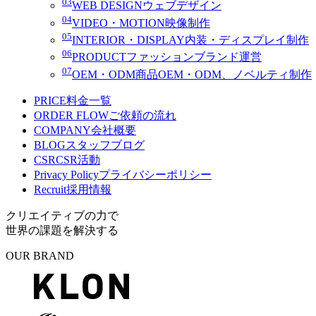
03
WEB DESIGN
ウェブデザイン
04
VIDEO・MOTION
映像制作
05
INTERIOR・DISPLAY
内装・ディスプレイ制作
06
PRODUCT
ファッションブランド運営
07
OEM・ODM
商品OEM・ODM、ノベルティ制作
PRICE
料金一覧
ORDER FLOW
ご依頼の流れ
COMPANY
会社概要
BLOG
スタッフブログ
CSR
CSR活動
Privacy Policy
プライバシーポリシー
Recruit
採用情報
クリエイティブの力で
世界の課題を解決する
OUR BRAND