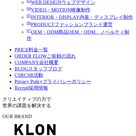
03
WEB DESIGN
ウェブデザイン
04
VIDEO・MOTION
映像制作
05
INTERIOR・DISPLAY
内装・ディスプレイ制作
06
PRODUCT
ファッションブランド運営
07
OEM・ODM
商品OEM・ODM、ノベルティ制
作
PRICE
料金一覧
ORDER FLOW
ご依頼の流れ
COMPANY
会社概要
BLOG
スタッフブログ
CSR
CSR活動
Privacy Policy
プライバシーポリシー
Recruit
採用情報
クリエイティブの力で
世界の課題を解決する
OUR BRAND