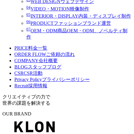
WEB DESIGN
ウェブデザイン
04
VIDEO・MOTION
映像制作
05
INTERIOR・DISPLAY
内装・ディスプレイ制作
06
PRODUCT
ファッションブランド運営
07
OEM・ODM
商品OEM・ODM、ノベルティ制
作
PRICE
料金一覧
ORDER FLOW
ご依頼の流れ
COMPANY
会社概要
BLOG
スタッフブログ
CSR
CSR活動
Privacy Policy
プライバシーポリシー
Recruit
採用情報
クリエイティブの力で
世界の課題を解決する
OUR BRAND