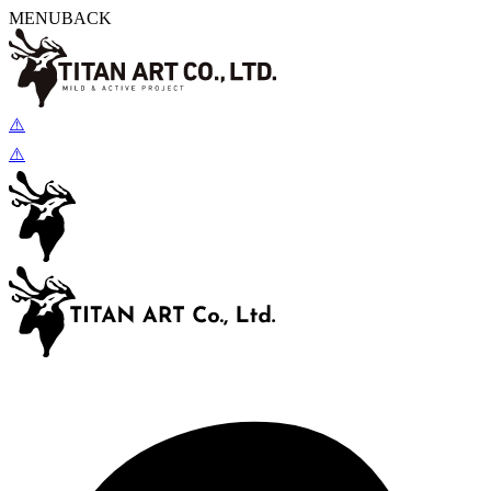
MENU
BACK