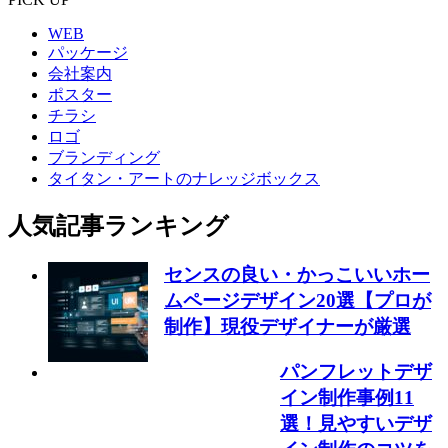
WEB
パッケージ
会社案内
ポスター
チラシ
ロゴ
ブランディング
タイタン・アートのナレッジボックス
人気記事ランキング
センスの良い・かっこいいホー
ムページデザイン20選【プロが
制作】現役デザイナーが厳選
パンフレットデザ
イン制作事例11
選！見やすいデザ