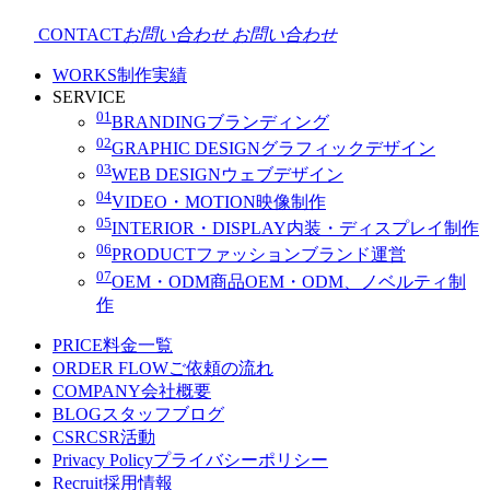
CONTACT
お問い合わせ
お問い合わせ
WORKS
制作実績
SERVICE
01
BRANDING
ブランディング
02
GRAPHIC DESIGN
グラフィックデザイン
03
WEB DESIGN
ウェブデザイン
04
VIDEO・MOTION
映像制作
05
INTERIOR・DISPLAY
内装・ディスプレイ制作
06
PRODUCT
ファッションブランド運営
07
OEM・ODM
商品OEM・ODM、ノベルティ制
作
PRICE
料金一覧
ORDER FLOW
ご依頼の流れ
COMPANY
会社概要
BLOG
スタッフブログ
CSR
CSR活動
Privacy Policy
プライバシーポリシー
Recruit
採用情報