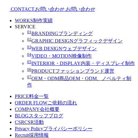
CONTACT
お問い合わせ
お問い合わせ
WORKS
制作実績
SERVICE
01
BRANDING
ブランディング
02
GRAPHIC DESIGN
グラフィックデザイン
03
WEB DESIGN
ウェブデザイン
04
VIDEO・MOTION
映像制作
05
INTERIOR・DISPLAY
内装・ディスプレイ制作
06
PRODUCT
ファッションブランド運営
07
OEM・ODM
商品OEM・ODM、ノベルティ制
作
PRICE
料金一覧
ORDER FLOW
ご依頼の流れ
COMPANY
会社概要
BLOG
スタッフブログ
CSR
CSR活動
Privacy Policy
プライバシーポリシー
Recruit
採用情報