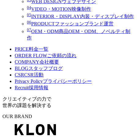
WEB DESIGN
ウェブデザイン
04
VIDEO・MOTION
映像制作
05
INTERIOR・DISPLAY
内装・ディスプレイ制作
06
PRODUCT
ファッションブランド運営
07
OEM・ODM
商品OEM・ODM、ノベルティ制
作
PRICE
料金一覧
ORDER FLOW
ご依頼の流れ
COMPANY
会社概要
BLOG
スタッフブログ
CSR
CSR活動
Privacy Policy
プライバシーポリシー
Recruit
採用情報
クリエイティブの力で
世界の課題を解決する
OUR BRAND