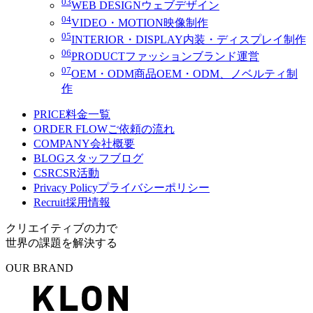
03
WEB DESIGN
ウェブデザイン
04
VIDEO・MOTION
映像制作
05
INTERIOR・DISPLAY
内装・ディスプレイ制作
06
PRODUCT
ファッションブランド運営
07
OEM・ODM
商品OEM・ODM、ノベルティ制
作
PRICE
料金一覧
ORDER FLOW
ご依頼の流れ
COMPANY
会社概要
BLOG
スタッフブログ
CSR
CSR活動
Privacy Policy
プライバシーポリシー
Recruit
採用情報
クリエイティブの力で
世界の課題を解決する
OUR BRAND