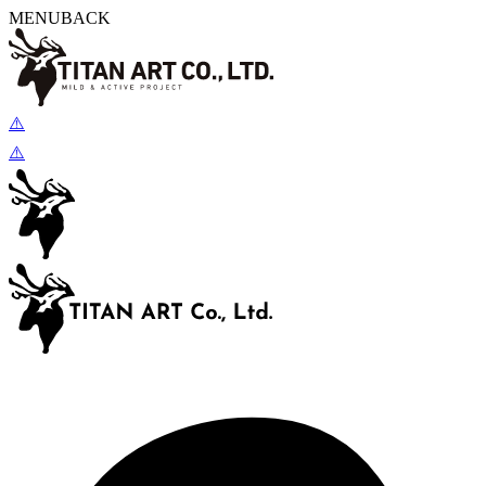
MENU
BACK