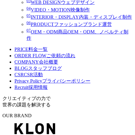
03
WEB DESIGN
ウェブデザイン
04
VIDEO・MOTION
映像制作
05
INTERIOR・DISPLAY
内装・ディスプレイ制作
06
PRODUCT
ファッションブランド運営
07
OEM・ODM
商品OEM・ODM、ノベルティ制
作
PRICE
料金一覧
ORDER FLOW
ご依頼の流れ
COMPANY
会社概要
BLOG
スタッフブログ
CSR
CSR活動
Privacy Policy
プライバシーポリシー
Recruit
採用情報
クリエイティブの力で
世界の課題を解決する
OUR BRAND