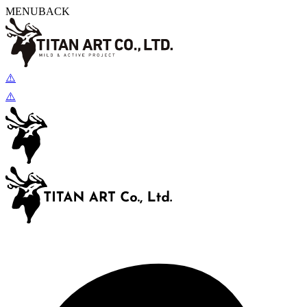
MENU
BACK