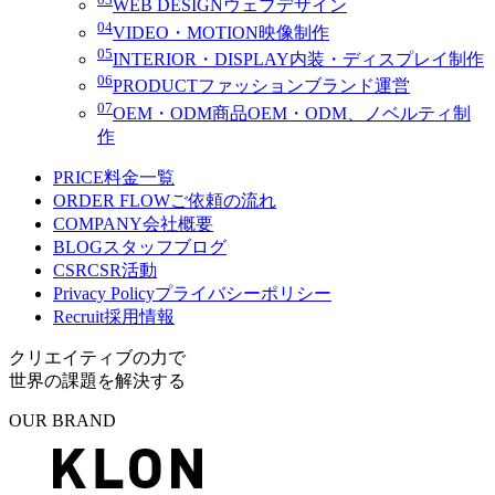
WEB DESIGN
ウェブデザイン
04
VIDEO・MOTION
映像制作
05
INTERIOR・DISPLAY
内装・ディスプレイ制作
06
PRODUCT
ファッションブランド運営
07
OEM・ODM
商品OEM・ODM、ノベルティ制
作
PRICE
料金一覧
ORDER FLOW
ご依頼の流れ
COMPANY
会社概要
BLOG
スタッフブログ
CSR
CSR活動
Privacy Policy
プライバシーポリシー
Recruit
採用情報
クリエイティブの力で
世界の課題を解決する
OUR BRAND