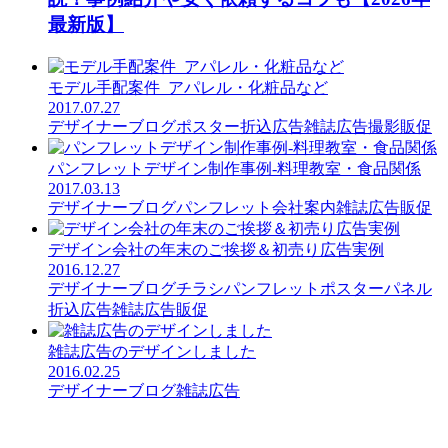
最新版】
モデル手配案件_アパレル・化粧品など
2017.07.27
デザイナーブログ
ポスター
折込広告
雑誌広告
撮影
販促
パンフレットデザイン制作事例-料理教室・食品関係
2017.03.13
デザイナーブログ
パンフレット
会社案内
雑誌広告
販促
デザイン会社の年末のご挨拶＆初売り広告実例
2016.12.27
デザイナーブログ
チラシ
パンフレット
ポスター
パネル
折込広告
雑誌広告
販促
雑誌広告のデザインしました
2016.02.25
デザイナーブログ
雑誌広告