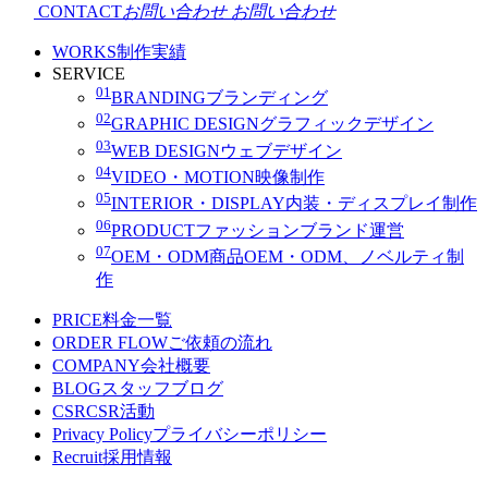
CONTACT
お問い合わせ
お問い合わせ
WORKS
制作実績
SERVICE
01
BRANDING
ブランディング
02
GRAPHIC DESIGN
グラフィックデザイン
03
WEB DESIGN
ウェブデザイン
04
VIDEO・MOTION
映像制作
05
INTERIOR・DISPLAY
内装・ディスプレイ制作
06
PRODUCT
ファッションブランド運営
07
OEM・ODM
商品OEM・ODM、ノベルティ制
作
PRICE
料金一覧
ORDER FLOW
ご依頼の流れ
COMPANY
会社概要
BLOG
スタッフブログ
CSR
CSR活動
Privacy Policy
プライバシーポリシー
Recruit
採用情報