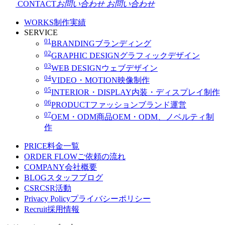
CONTACT
お問い合わせ
お問い合わせ
WORKS
制作実績
SERVICE
01
BRANDING
ブランディング
02
GRAPHIC DESIGN
グラフィックデザイン
03
WEB DESIGN
ウェブデザイン
04
VIDEO・MOTION
映像制作
05
INTERIOR・DISPLAY
内装・ディスプレイ制作
06
PRODUCT
ファッションブランド運営
07
OEM・ODM
商品OEM・ODM、ノベルティ制
作
PRICE
料金一覧
ORDER FLOW
ご依頼の流れ
COMPANY
会社概要
BLOG
スタッフブログ
CSR
CSR活動
Privacy Policy
プライバシーポリシー
Recruit
採用情報