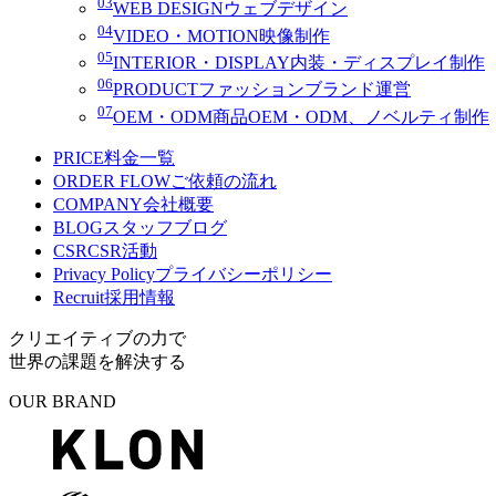
03
WEB DESIGN
ウェブデザイン
04
VIDEO・MOTION
映像制作
05
INTERIOR・DISPLAY
内装・ディスプレイ制作
06
PRODUCT
ファッションブランド運営
07
OEM・ODM
商品OEM・ODM、ノベルティ制作
PRICE
料金一覧
ORDER FLOW
ご依頼の流れ
COMPANY
会社概要
BLOG
スタッフブログ
CSR
CSR活動
Privacy Policy
プライバシーポリシー
Recruit
採用情報
クリエイティブの力で
世界の課題を解決する
OUR BRAND