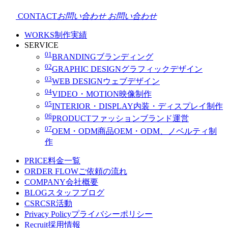
CONTACT
お問い合わせ
お問い合わせ
WORKS
制作実績
SERVICE
01
BRANDING
ブランディング
02
GRAPHIC DESIGN
グラフィックデザイン
03
WEB DESIGN
ウェブデザイン
04
VIDEO・MOTION
映像制作
05
INTERIOR・DISPLAY
内装・ディスプレイ制作
06
PRODUCT
ファッションブランド運営
07
OEM・ODM
商品OEM・ODM、ノベルティ制
作
PRICE
料金一覧
ORDER FLOW
ご依頼の流れ
COMPANY
会社概要
BLOG
スタッフブログ
CSR
CSR活動
Privacy Policy
プライバシーポリシー
Recruit
採用情報