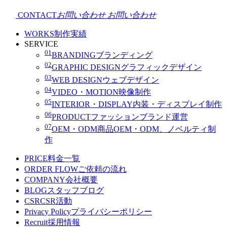
CONTACT
お問い合わせ
お問い合わせ
WORKS
制作実績
SERVICE
01
BRANDING
ブランディング
02
GRAPHIC DESIGN
グラフィックデザイン
03
WEB DESIGN
ウェブデザイン
04
VIDEO・MOTION
映像制作
05
INTERIOR・DISPLAY
内装・ディスプレイ制作
06
PRODUCT
ファッションブランド運営
07
OEM・ODM
商品OEM・ODM、ノベルティ制
作
PRICE
料金一覧
ORDER FLOW
ご依頼の流れ
COMPANY
会社概要
BLOG
スタッフブログ
CSR
CSR活動
Privacy Policy
プライバシーポリシー
Recruit
採用情報