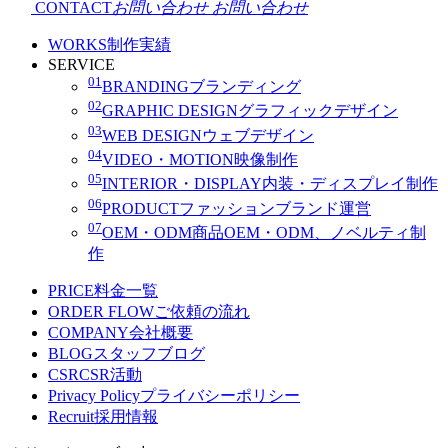
CONTACT
お問い合わせ
お問い合わせ
WORKS
制作実績
SERVICE
01
BRANDING
ブランディング
02
GRAPHIC DESIGN
グラフィックデザイン
03
WEB DESIGN
ウェブデザイン
04
VIDEO・MOTION
映像制作
05
INTERIOR・DISPLAY
内装・ディスプレイ制作
06
PRODUCT
ファッションブランド運営
07
OEM・ODM
商品OEM・ODM、ノベルティ制
作
PRICE
料金一覧
ORDER FLOW
ご依頼の流れ
COMPANY
会社概要
BLOG
スタッフブログ
CSR
CSR活動
Privacy Policy
プライバシーポリシー
Recruit
採用情報