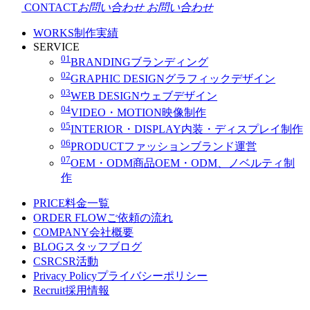
CONTACT
お問い合わせ
お問い合わせ
WORKS
制作実績
SERVICE
01
BRANDING
ブランディング
02
GRAPHIC DESIGN
グラフィックデザイン
03
WEB DESIGN
ウェブデザイン
04
VIDEO・MOTION
映像制作
05
INTERIOR・DISPLAY
内装・ディスプレイ制作
06
PRODUCT
ファッションブランド運営
07
OEM・ODM
商品OEM・ODM、ノベルティ制
作
PRICE
料金一覧
ORDER FLOW
ご依頼の流れ
COMPANY
会社概要
BLOG
スタッフブログ
CSR
CSR活動
Privacy Policy
プライバシーポリシー
Recruit
採用情報