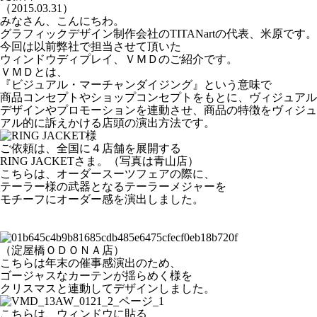
（2015.03.31）
みなさん、こんにちわ。
グラフィックデザイン制作会社のTITANartの代表、米原です。
今回は以前弊社で担当させて頂いた
ウィンドウディプレイ、ＶＭＤのご紹介です。
ＶＭＤとは、
『ビジュアル・マーチャンダイジング』という意味で
商品コンセプトやショップコンセプトをもとに、ヴィジュアル
デザインやプロモーションを連動させ、商品の特徴をヴィジュ
アル的に訴えかける店頭の演出方法です。
ご依頼は、全国に４店舗を展開する
RING JACKETさま。（写真は青山店）
こちらは、オーダースーツフェアの際に、
テーラー様の武器となるテーラーメジャーを
モチーフにオーダー感を演出しました。
（淀屋橋ＯＤＯＮＡ店）
こちらは年末の催事感演出のため、
ゴージャスなカーテンが揺らめく様を
クリスマスと連動してデザインしました。
こちらは、ウィンドウに貼る