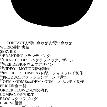
CONTACT
お問い合わせ
お問い合わせ
WORKS
制作実績
SERVICE
01
BRANDING
ブランディング
02
GRAPHIC DESIGN
グラフィックデザイン
03
WEB DESIGN
ウェブデザイン
04
VIDEO・MOTION
映像制作
05
INTERIOR・DISPLAY
内装・ディスプレイ制作
06
PRODUCT
ファッションブランド運営
07
OEM・ODM
商品OEM・ODM、ノベルティ制作
PRICE
料金一覧
ORDER FLOW
ご依頼の流れ
COMPANY
会社概要
BLOG
スタッフブログ
CSR
CSR活動