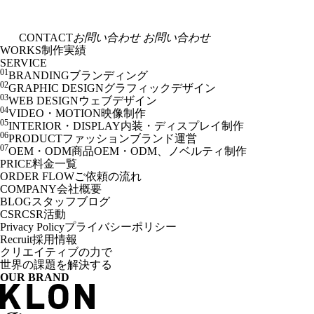
CONTACT
お問い合わせ
お問い合わせ
WORKS
制作実績
SERVICE
01
BRANDING
ブランディング
02
GRAPHIC DESIGN
グラフィックデザイン
03
WEB DESIGN
ウェブデザイン
04
VIDEO・MOTION
映像制作
05
INTERIOR・DISPLAY
内装・ディスプレイ制作
06
PRODUCT
ファッションブランド運営
07
OEM・ODM
商品OEM・ODM、ノベルティ制作
PRICE
料金一覧
ORDER FLOW
ご依頼の流れ
COMPANY
会社概要
BLOG
スタッフブログ
CSR
CSR活動
Privacy Policy
プライバシーポリシー
Recruit
採用情報
クリエイティブの力で
世界の課題を解決する
OUR BRAND