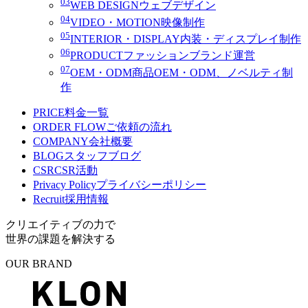
03
WEB DESIGN
ウェブデザイン
04
VIDEO・MOTION
映像制作
05
INTERIOR・DISPLAY
内装・ディスプレイ制作
06
PRODUCT
ファッションブランド運営
07
OEM・ODM
商品OEM・ODM、ノベルティ制
作
PRICE
料金一覧
ORDER FLOW
ご依頼の流れ
COMPANY
会社概要
BLOG
スタッフブログ
CSR
CSR活動
Privacy Policy
プライバシーポリシー
Recruit
採用情報
クリエイティブの力で
世界の課題を解決する
OUR BRAND