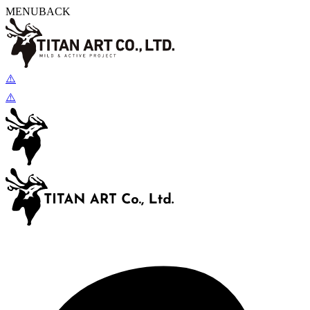
MENU
BACK