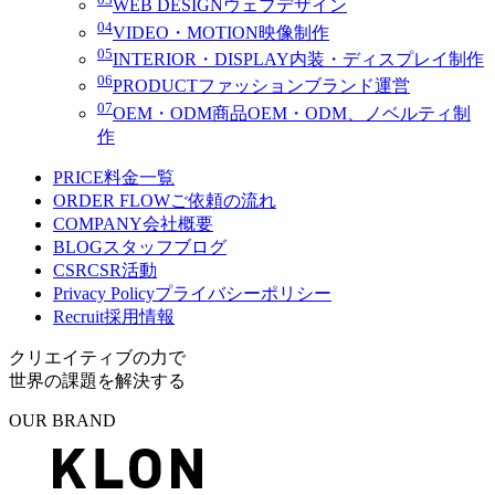
WEB DESIGN
ウェブデザイン
04
VIDEO・MOTION
映像制作
05
INTERIOR・DISPLAY
内装・ディスプレイ制作
06
PRODUCT
ファッションブランド運営
07
OEM・ODM
商品OEM・ODM、ノベルティ制
作
PRICE
料金一覧
ORDER FLOW
ご依頼の流れ
COMPANY
会社概要
BLOG
スタッフブログ
CSR
CSR活動
Privacy Policy
プライバシーポリシー
Recruit
採用情報
クリエイティブの力で
世界の課題を解決する
OUR BRAND