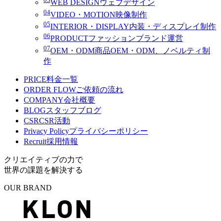
WEB DESIGN
ウェブデザイン
04
VIDEO・MOTION
映像制作
05
INTERIOR・DISPLAY
内装・ディスプレイ制作
06
PRODUCT
ファッションブランド運営
07
OEM・ODM
商品OEM・ODM、ノベルティ制
作
PRICE
料金一覧
ORDER FLOW
ご依頼の流れ
COMPANY
会社概要
BLOG
スタッフブログ
CSR
CSR活動
Privacy Policy
プライバシーポリシー
Recruit
採用情報
クリエイティブの力で
世界の課題を解決する
OUR BRAND