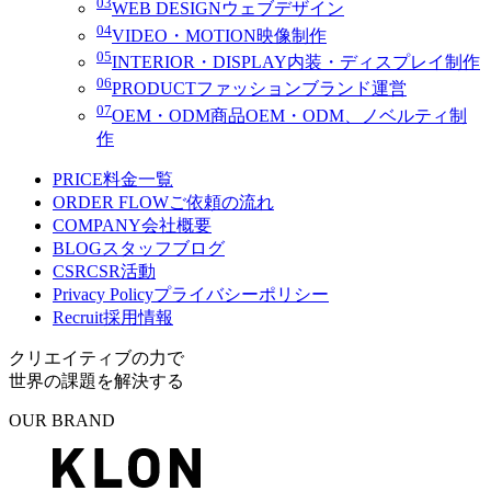
03
WEB DESIGN
ウェブデザイン
04
VIDEO・MOTION
映像制作
05
INTERIOR・DISPLAY
内装・ディスプレイ制作
06
PRODUCT
ファッションブランド運営
07
OEM・ODM
商品OEM・ODM、ノベルティ制
作
PRICE
料金一覧
ORDER FLOW
ご依頼の流れ
COMPANY
会社概要
BLOG
スタッフブログ
CSR
CSR活動
Privacy Policy
プライバシーポリシー
Recruit
採用情報
クリエイティブの力で
世界の課題を解決する
OUR BRAND