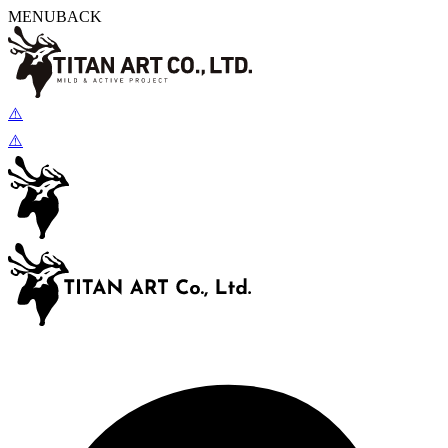
MENU
BACK