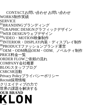
CONTACT
お問い合わせ
お問い合わせ
WORKS
制作実績
SERVICE
01
BRANDING
ブランディング
02
GRAPHIC DESIGN
グラフィックデザイン
03
WEB DESIGN
ウェブデザイン
04
VIDEO・MOTION
映像制作
05
INTERIOR・DISPLAY
内装・ディスプレイ制作
06
PRODUCT
ファッションブランド運営
07
OEM・ODM
商品OEM・ODM、ノベルティ制作
PRICE
料金一覧
ORDER FLOW
ご依頼の流れ
COMPANY
会社概要
BLOG
スタッフブログ
CSR
CSR活動
Privacy Policy
プライバシーポリシー
Recruit
採用情報
クリエイティブの力で
世界の課題を解決する
OUR BRAND