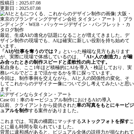
投稿日：
2025.07.08
更新日：2025.07.08
最近、生成AIの進化が話題になることが増えてきました。デ
ザイン制作の現場でも、AIは確実に新しい役割を持ち始めて
います。
「AIが仕事を奪うのでは？」
といった極端な見方もあります
が、実際に現場で体感しているのは、
「AI×人の創造力」が噛
み合ったときの
制作スピードと柔軟性の向上
です。
私自身も、ここ1年ほど積極的にAIを導入・検証しており、実
務レベルでどこまで活かせるかを常に探っています。
今回は、制作事例を交えながら、AIと人の関係性の変化、そ
してこれからのデザイナー像について少し考えてみたいと思い
ます。
Case 01：車のキービジュアル制作におけるAIの導入
以前、クライアントから提供された
車の写真をもとにキービジ
ュアルを制作
する案件がありました。
これまでは、写真の構図にマッチする
ストックフォトを探す
こ
とに最も時間を取られていました。
背景に違和感があると、ビジュアル全体の説得力が損なわれて