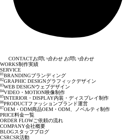
CONTACT
お問い合わせ
お問い合わせ
WORKS
制作実績
SERVICE
01
BRANDING
ブランディング
02
GRAPHIC DESIGN
グラフィックデザイン
03
WEB DESIGN
ウェブデザイン
04
VIDEO・MOTION
映像制作
05
INTERIOR・DISPLAY
内装・ディスプレイ制作
06
PRODUCT
ファッションブランド運営
07
OEM・ODM
商品OEM・ODM、ノベルティ制作
PRICE
料金一覧
ORDER FLOW
ご依頼の流れ
COMPANY
会社概要
BLOG
スタッフブログ
CSR
CSR活動