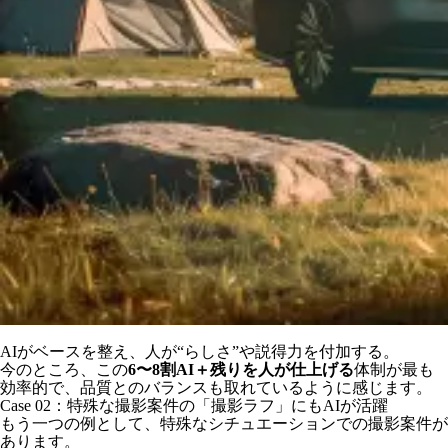
AIがベースを整え、人が“らしさ”や説得力を付加する。
今のところ、この
6〜8割AI＋残りを人が仕上げる
体制が最も
効率的で、品質とのバランスも取れているように感じます。
Case 02：特殊な撮影案件の「撮影ラフ」にもAIが活躍
もう一つの例として、特殊なシチュエーションでの撮影案件が
あります。