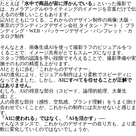
たとえば
「水中で商品が宙に浮かんでいる」
といった撮影で
は、カメラアングルやライティングのイメージを
言葉だけで伝
えるのが難しい
こともあります。
そんなとき、画像生成AIを使って
撮影ラフのビジュアルをつ
くる
ことで、イメージ共有がとてもスムーズになります。
スタッフ間の認識を早い段階でそろえることで、撮影準備や実
施そのものの精度も上がります。
AIとともに歩む「これからのデザイナー」
AIの進化により、ビジュアル制作はより柔軟でスピーディに
なってきました。しかし、
AIにすべてを任せることが正解で
はありません。
むしろ、AIの得意な部分（スピード、論理的処理、大量生
成）と、
人の得意な部分（感性、空気感、ブランド理解）をうまく掛け
合わせていくことが、これからの制作には欠かせないと感じま
す。
「AIに使われる」ではなく、「AIを活かす」
──
そんなスタンスで、これからのデザイナーの在り方も、より柔
軟に変化していくのではないでしょうか。