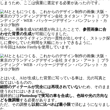
しまうため、ここは慎重に選定する必要があったのです。
しかし、画像生成AIの精度が向上したことで、
参照画像に合
わせた背景の生成
が可能になりました。
特にパースやライティングの一貫性が出しやすく、ストック探
しに費やしていた時間を大幅にカットできるように。
※今回は
Adobe Firefly
を使用しています。
とはいえ、
AIが生成した背景に写っている車は、元の写真と
似てはいるものの、
細部のディテールが完全には再現されていない
ため、そのまま
使うわけにはいきません。
最終的には
Photoshopで実写の車を合成し、色味や光の方向な
どを微調整
する必要があります。
ただ、その調整も
以前に比べれば最小限
で済むようになりまし
た。