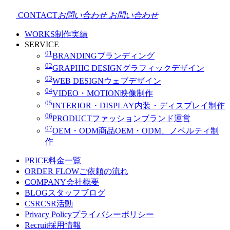
CONTACT
お問い合わせ
お問い合わせ
WORKS
制作実績
SERVICE
01
BRANDING
ブランディング
02
GRAPHIC DESIGN
グラフィックデザイン
03
WEB DESIGN
ウェブデザイン
04
VIDEO・MOTION
映像制作
05
INTERIOR・DISPLAY
内装・ディスプレイ制作
06
PRODUCT
ファッションブランド運営
07
OEM・ODM
商品OEM・ODM、ノベルティ制
作
PRICE
料金一覧
ORDER FLOW
ご依頼の流れ
COMPANY
会社概要
BLOG
スタッフブログ
CSR
CSR活動
Privacy Policy
プライバシーポリシー
Recruit
採用情報