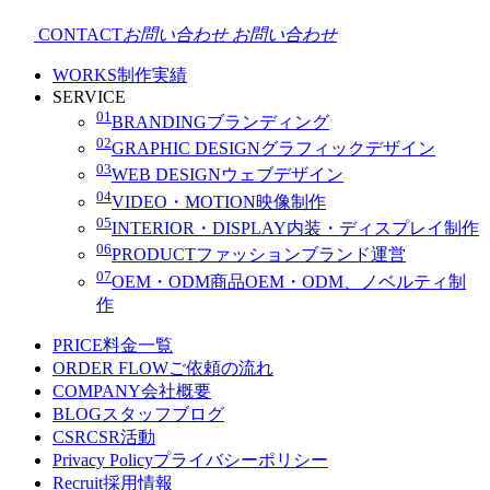
CONTACT
お問い合わせ
お問い合わせ
WORKS
制作実績
SERVICE
01
BRANDING
ブランディング
02
GRAPHIC DESIGN
グラフィックデザイン
03
WEB DESIGN
ウェブデザイン
04
VIDEO・MOTION
映像制作
05
INTERIOR・DISPLAY
内装・ディスプレイ制作
06
PRODUCT
ファッションブランド運営
07
OEM・ODM
商品OEM・ODM、ノベルティ制
作
PRICE
料金一覧
ORDER FLOW
ご依頼の流れ
COMPANY
会社概要
BLOG
スタッフブログ
CSR
CSR活動
Privacy Policy
プライバシーポリシー
Recruit
採用情報