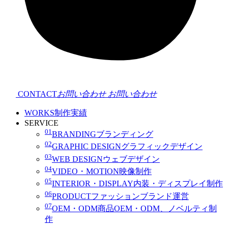
CONTACT
お問い合わせ
お問い合わせ
WORKS
制作実績
SERVICE
01
BRANDING
ブランディング
02
GRAPHIC DESIGN
グラフィックデザイン
03
WEB DESIGN
ウェブデザイン
04
VIDEO・MOTION
映像制作
05
INTERIOR・DISPLAY
内装・ディスプレイ制作
06
PRODUCT
ファッションブランド運営
07
OEM・ODM
商品OEM・ODM、ノベルティ制
作