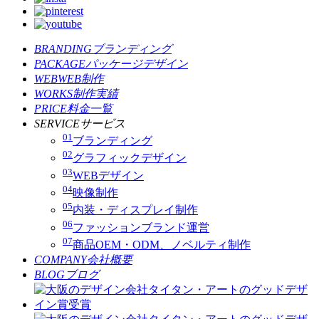
BRANDING
ブランディング
PACKAGE
パッケージデザイン
WEB
WEB制作
WORKS
制作実績
PRICE
料金一覧
SERVICE
サービス
01
ブランディング
02
グラフィックデザイン
03
WEBデザイン
04
映像制作
05
内装・ディスプレイ制作
06
ファッションブランド運営
07
商品OEM・ODM、ノベルティ制作
COMPANY
会社概要
BLOG
ブログ