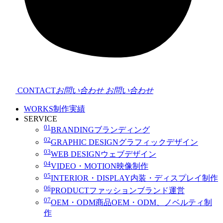
CONTACT
お問い合わせ
お問い合わせ
WORKS
制作実績
SERVICE
01
BRANDING
ブランディング
02
GRAPHIC DESIGN
グラフィックデザイン
03
WEB DESIGN
ウェブデザイン
04
VIDEO・MOTION
映像制作
05
INTERIOR・DISPLAY
内装・ディスプレイ制作
06
PRODUCT
ファッションブランド運営
07
OEM・ODM
商品OEM・ODM、ノベルティ制
作