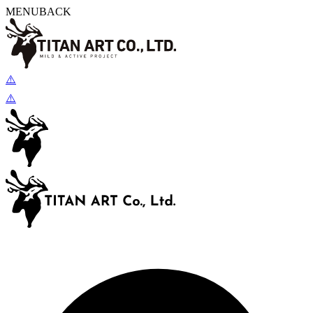
MENU
BACK