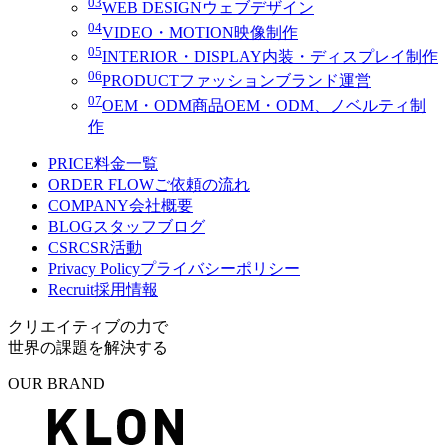
03
WEB DESIGN
ウェブデザイン
04
VIDEO・MOTION
映像制作
05
INTERIOR・DISPLAY
内装・ディスプレイ制作
06
PRODUCT
ファッションブランド運営
07
OEM・ODM
商品OEM・ODM、ノベルティ制
作
PRICE
料金一覧
ORDER FLOW
ご依頼の流れ
COMPANY
会社概要
BLOG
スタッフブログ
CSR
CSR活動
Privacy Policy
プライバシーポリシー
Recruit
採用情報
クリエイティブの力で
世界の課題を解決する
OUR BRAND