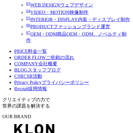
03
WEB DESIGN
ウェブデザイン
04
VIDEO・MOTION
映像制作
05
INTERIOR・DISPLAY
内装・ディスプレイ制作
06
PRODUCT
ファッションブランド運営
07
OEM・ODM
商品OEM・ODM、ノベルティ制
作
PRICE
料金一覧
ORDER FLOW
ご依頼の流れ
COMPANY
会社概要
BLOG
スタッフブログ
CSR
CSR活動
Privacy Policy
プライバシーポリシー
Recruit
採用情報
クリエイティブの力で
世界の課題を解決する
OUR BRAND