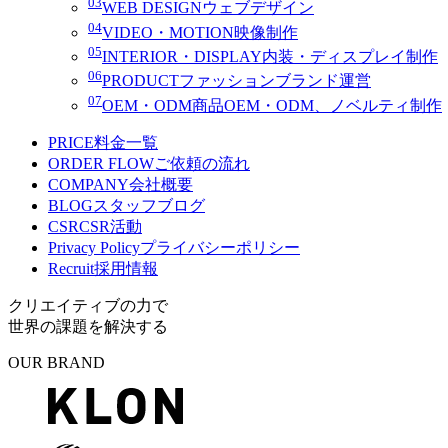
03
WEB DESIGN
ウェブデザイン
04
VIDEO・MOTION
映像制作
05
INTERIOR・DISPLAY
内装・ディスプレイ制作
06
PRODUCT
ファッションブランド運営
07
OEM・ODM
商品OEM・ODM、ノベルティ制作
PRICE
料金一覧
ORDER FLOW
ご依頼の流れ
COMPANY
会社概要
BLOG
スタッフブログ
CSR
CSR活動
Privacy Policy
プライバシーポリシー
Recruit
採用情報
クリエイティブの力で
世界の課題を解決する
OUR BRAND