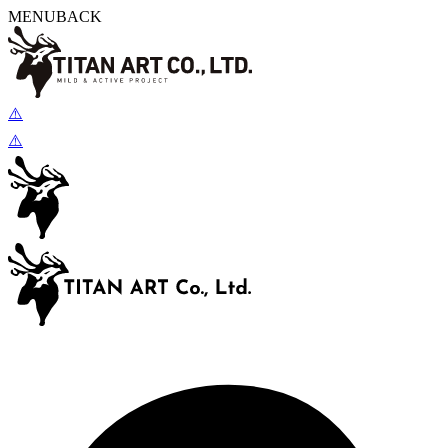
MENU
BACK