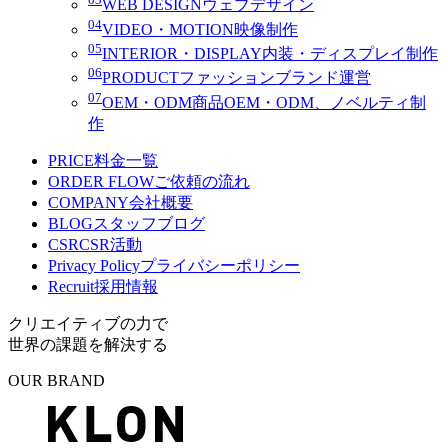
WEB DESIGN
ウェブデザイン
04
VIDEO・MOTION
映像制作
05
INTERIOR・DISPLAY
内装・ディスプレイ制作
06
PRODUCT
ファッションブランド運営
07
OEM・ODM
商品OEM・ODM、ノベルティ制
作
PRICE
料金一覧
ORDER FLOW
ご依頼の流れ
COMPANY
会社概要
BLOG
スタッフブログ
CSR
CSR活動
Privacy Policy
プライバシーポリシー
Recruit
採用情報
クリエイティブの力で
世界の課題を解決する
OUR BRAND