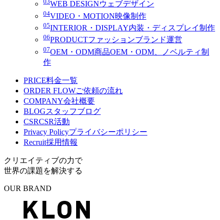
03
WEB DESIGN
ウェブデザイン
04
VIDEO・MOTION
映像制作
05
INTERIOR・DISPLAY
内装・ディスプレイ制作
06
PRODUCT
ファッションブランド運営
07
OEM・ODM
商品OEM・ODM、ノベルティ制
作
PRICE
料金一覧
ORDER FLOW
ご依頼の流れ
COMPANY
会社概要
BLOG
スタッフブログ
CSR
CSR活動
Privacy Policy
プライバシーポリシー
Recruit
採用情報
クリエイティブの力で
世界の課題を解決する
OUR BRAND