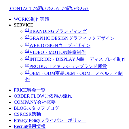
CONTACT
お問い合わせ
お問い合わせ
WORKS
制作実績
SERVICE
01
BRANDING
ブランディング
02
GRAPHIC DESIGN
グラフィックデザイン
03
WEB DESIGN
ウェブデザイン
04
VIDEO・MOTION
映像制作
05
INTERIOR・DISPLAY
内装・ディスプレイ制作
06
PRODUCT
ファッションブランド運営
07
OEM・ODM
商品OEM・ODM、ノベルティ制
作
PRICE
料金一覧
ORDER FLOW
ご依頼の流れ
COMPANY
会社概要
BLOG
スタッフブログ
CSR
CSR活動
Privacy Policy
プライバシーポリシー
Recruit
採用情報