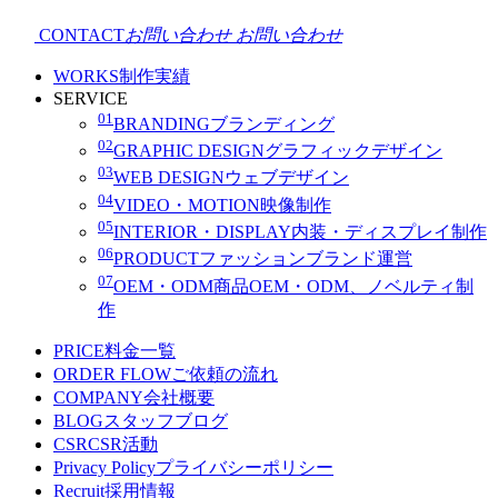
CONTACT
お問い合わせ
お問い合わせ
WORKS
制作実績
SERVICE
01
BRANDING
ブランディング
02
GRAPHIC DESIGN
グラフィックデザイン
03
WEB DESIGN
ウェブデザイン
04
VIDEO・MOTION
映像制作
05
INTERIOR・DISPLAY
内装・ディスプレイ制作
06
PRODUCT
ファッションブランド運営
07
OEM・ODM
商品OEM・ODM、ノベルティ制
作
PRICE
料金一覧
ORDER FLOW
ご依頼の流れ
COMPANY
会社概要
BLOG
スタッフブログ
CSR
CSR活動
Privacy Policy
プライバシーポリシー
Recruit
採用情報