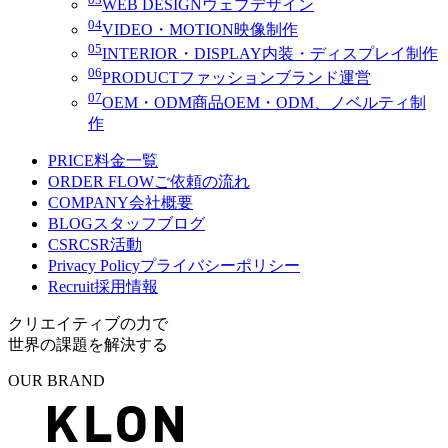
WEB DESIGN
ウェブデザイン
04
VIDEO・MOTION
映像制作
05
INTERIOR・DISPLAY
内装・ディスプレイ制作
06
PRODUCT
ファッションブランド運営
07
OEM・ODM
商品OEM・ODM、ノベルティ制
作
PRICE
料金一覧
ORDER FLOW
ご依頼の流れ
COMPANY
会社概要
BLOG
スタッフブログ
CSR
CSR活動
Privacy Policy
プライバシーポリシー
Recruit
採用情報
クリエイティブの力で
世界の課題を解決する
OUR BRAND