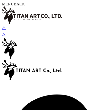
MENU
BACK