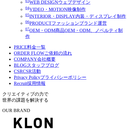
03
WEB DESIGN
ウェブデザイン
04
VIDEO・MOTION
映像制作
05
INTERIOR・DISPLAY
内装・ディスプレイ制作
06
PRODUCT
ファッションブランド運営
07
OEM・ODM
商品OEM・ODM、ノベルティ制
作
PRICE
料金一覧
ORDER FLOW
ご依頼の流れ
COMPANY
会社概要
BLOG
スタッフブログ
CSR
CSR活動
Privacy Policy
プライバシーポリシー
Recruit
採用情報
クリエイティブの力で
世界の課題を解決する
OUR BRAND