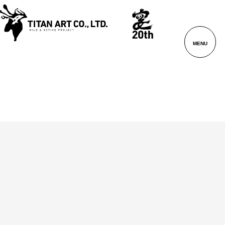
WORKS
制
作
実
績
SERVICE
MENU
BRANDING
01
ブ
ラ
ン
デ
ィ
ン
グ
GRAPHIC
02
DESIGN
グ
ラ
フ
デザイナーブログ
WEBサイトデザイン
ィ
ッ
投稿日：
ク
デ
ザ
イ
ン
WEB
03
DESIGN
ウ
ェ
ブ
デ
ザ
イ