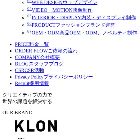
03
WEB DESIGN
ウェブデザイン
04
VIDEO・MOTION
映像制作
05
INTERIOR・DISPLAY
内装・ディスプレイ制作
06
PRODUCT
ファッションブランド運営
07
OEM・ODM
商品OEM・ODM、ノベルティ制作
PRICE
料金一覧
ORDER FLOW
ご依頼の流れ
COMPANY
会社概要
BLOG
スタッフブログ
CSR
CSR活動
Privacy Policy
プライバシーポリシー
Recruit
採用情報
クリエイティブの力で
世界の課題を解決する
OUR BRAND