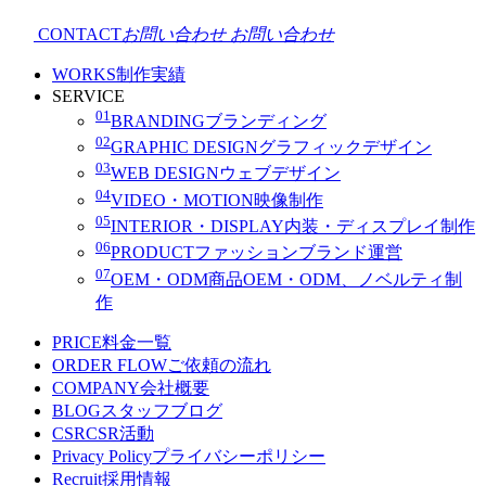
CONTACT
お問い合わせ
お問い合わせ
WORKS
制作実績
SERVICE
01
BRANDING
ブランディング
02
GRAPHIC DESIGN
グラフィックデザイン
03
WEB DESIGN
ウェブデザイン
04
VIDEO・MOTION
映像制作
05
INTERIOR・DISPLAY
内装・ディスプレイ制作
06
PRODUCT
ファッションブランド運営
07
OEM・ODM
商品OEM・ODM、ノベルティ制
作
PRICE
料金一覧
ORDER FLOW
ご依頼の流れ
COMPANY
会社概要
BLOG
スタッフブログ
CSR
CSR活動
Privacy Policy
プライバシーポリシー
Recruit
採用情報