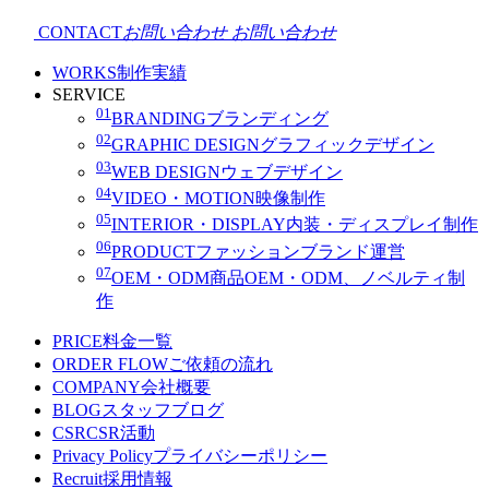
CONTACT
お問い合わせ
お問い合わせ
WORKS
制作実績
SERVICE
01
BRANDING
ブランディング
02
GRAPHIC DESIGN
グラフィックデザイン
03
WEB DESIGN
ウェブデザイン
04
VIDEO・MOTION
映像制作
05
INTERIOR・DISPLAY
内装・ディスプレイ制作
06
PRODUCT
ファッションブランド運営
07
OEM・ODM
商品OEM・ODM、ノベルティ制
作
PRICE
料金一覧
ORDER FLOW
ご依頼の流れ
COMPANY
会社概要
BLOG
スタッフブログ
CSR
CSR活動
Privacy Policy
プライバシーポリシー
Recruit
採用情報