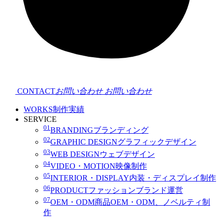
CONTACT
お問い合わせ
お問い合わせ
WORKS
制作実績
SERVICE
01
BRANDING
ブランディング
02
GRAPHIC DESIGN
グラフィックデザイン
03
WEB DESIGN
ウェブデザイン
04
VIDEO・MOTION
映像制作
05
INTERIOR・DISPLAY
内装・ディスプレイ制作
06
PRODUCT
ファッションブランド運営
07
OEM・ODM
商品OEM・ODM、ノベルティ制
作