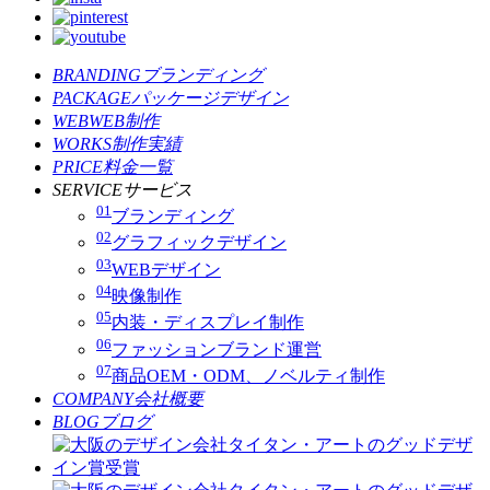
BRANDING
ブランディング
PACKAGE
パッケージデザイン
WEB
WEB制作
WORKS
制作実績
PRICE
料金一覧
SERVICE
サービス
01
ブランディング
02
グラフィックデザイン
03
WEBデザイン
04
映像制作
05
内装・ディスプレイ制作
06
ファッションブランド運営
07
商品OEM・ODM、ノベルティ制作
COMPANY
会社概要
BLOG
ブログ