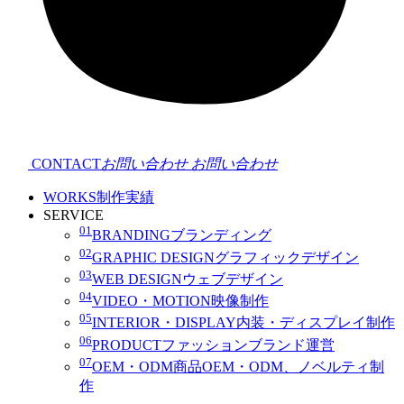
CONTACT
お問い合わせ
お問い合わせ
WORKS
制作実績
SERVICE
01
BRANDING
ブランディング
02
GRAPHIC DESIGN
グラフィックデザイン
03
WEB DESIGN
ウェブデザイン
04
VIDEO・MOTION
映像制作
05
INTERIOR・DISPLAY
内装・ディスプレイ制作
06
PRODUCT
ファッションブランド運営
07
OEM・ODM
商品OEM・ODM、ノベルティ制
作