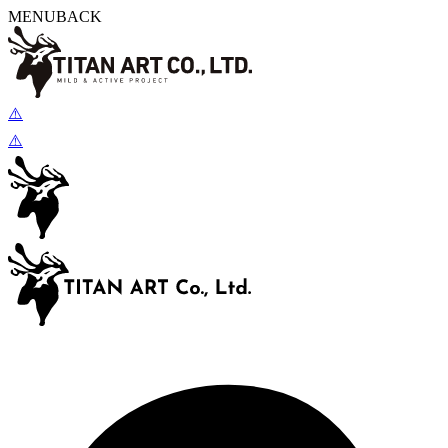
MENU
BACK