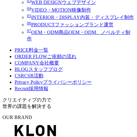
03
WEB DESIGN
ウェブデザイン
04
VIDEO・MOTION
映像制作
05
INTERIOR・DISPLAY
内装・ディスプレイ制作
06
PRODUCT
ファッションブランド運営
07
OEM・ODM
商品OEM・ODM、ノベルティ制
作
PRICE
料金一覧
ORDER FLOW
ご依頼の流れ
COMPANY
会社概要
BLOG
スタッフブログ
CSR
CSR活動
Privacy Policy
プライバシーポリシー
Recruit
採用情報
クリエイティブの力で
世界の課題を解決する
OUR BRAND