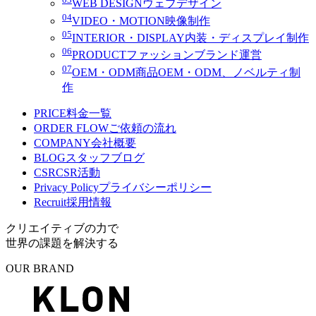
WEB DESIGN
ウェブデザイン
04
VIDEO・MOTION
映像制作
05
INTERIOR・DISPLAY
内装・ディスプレイ制作
06
PRODUCT
ファッションブランド運営
07
OEM・ODM
商品OEM・ODM、ノベルティ制
作
PRICE
料金一覧
ORDER FLOW
ご依頼の流れ
COMPANY
会社概要
BLOG
スタッフブログ
CSR
CSR活動
Privacy Policy
プライバシーポリシー
Recruit
採用情報
クリエイティブの力で
世界の課題を解決する
OUR BRAND