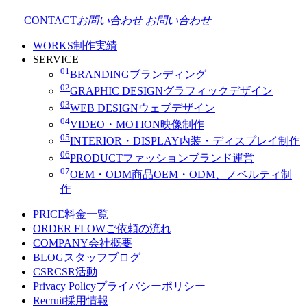
CONTACT
お問い合わせ
お問い合わせ
WORKS
制作実績
SERVICE
01
BRANDING
ブランディング
02
GRAPHIC DESIGN
グラフィックデザイン
03
WEB DESIGN
ウェブデザイン
04
VIDEO・MOTION
映像制作
05
INTERIOR・DISPLAY
内装・ディスプレイ制作
06
PRODUCT
ファッションブランド運営
07
OEM・ODM
商品OEM・ODM、ノベルティ制
作
PRICE
料金一覧
ORDER FLOW
ご依頼の流れ
COMPANY
会社概要
BLOG
スタッフブログ
CSR
CSR活動
Privacy Policy
プライバシーポリシー
Recruit
採用情報