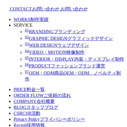
CONTACT
お問い合わせ
お問い合わせ
WORKS
制作実績
SERVICE
01
BRANDING
ブランディング
02
GRAPHIC DESIGN
グラフィックデザイン
03
WEB DESIGN
ウェブデザイン
04
VIDEO・MOTION
映像制作
05
INTERIOR・DISPLAY
内装・ディスプレイ制作
06
PRODUCT
ファッションブランド運営
07
OEM・ODM
商品OEM・ODM、ノベルティ制
作
PRICE
料金一覧
ORDER FLOW
ご依頼の流れ
COMPANY
会社概要
BLOG
スタッフブログ
CSR
CSR活動
Privacy Policy
プライバシーポリシー
Recruit
採用情報