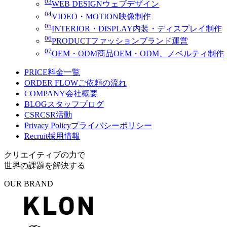
03
WEB DESIGN
ウェブデザイン
04
VIDEO・MOTION
映像制作
05
INTERIOR・DISPLAY
内装・ディスプレイ制作
06
PRODUCT
ファッションブランド運営
07
OEM・ODM
商品OEM・ODM、ノベルティ制作
PRICE
料金一覧
ORDER FLOW
ご依頼の流れ
COMPANY
会社概要
BLOG
スタッフブログ
CSR
CSR活動
Privacy Policy
プライバシーポリシー
Recruit
採用情報
クリエイティブの力で
世界の課題を解決する
OUR BRAND