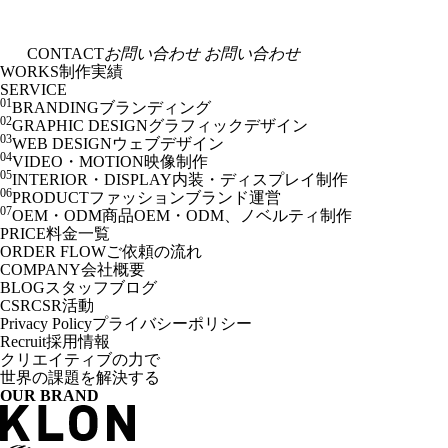
CONTACT
お問い合わせ
お問い合わせ
WORKS
制作実績
SERVICE
01
BRANDING
ブランディング
02
GRAPHIC DESIGN
グラフィックデザイン
03
WEB DESIGN
ウェブデザイン
04
VIDEO・MOTION
映像制作
05
INTERIOR・DISPLAY
内装・ディスプレイ制作
06
PRODUCT
ファッションブランド運営
07
OEM・ODM
商品OEM・ODM、ノベルティ制作
PRICE
料金一覧
ORDER FLOW
ご依頼の流れ
COMPANY
会社概要
BLOG
スタッフブログ
CSR
CSR活動
Privacy Policy
プライバシーポリシー
Recruit
採用情報
クリエイティブの力で
世界の課題を解決する
OUR BRAND