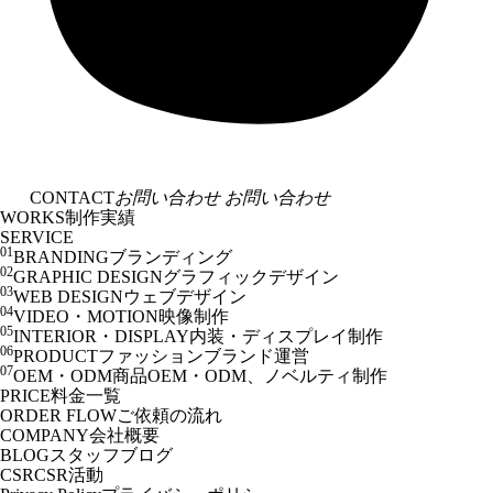
CONTACT
お問い合わせ
お問い合わせ
WORKS
制作実績
SERVICE
01
BRANDING
ブランディング
02
GRAPHIC DESIGN
グラフィックデザイン
03
WEB DESIGN
ウェブデザイン
04
VIDEO・MOTION
映像制作
05
INTERIOR・DISPLAY
内装・ディスプレイ制作
06
PRODUCT
ファッションブランド運営
07
OEM・ODM
商品OEM・ODM、ノベルティ制作
PRICE
料金一覧
ORDER FLOW
ご依頼の流れ
COMPANY
会社概要
BLOG
スタッフブログ
CSR
CSR活動