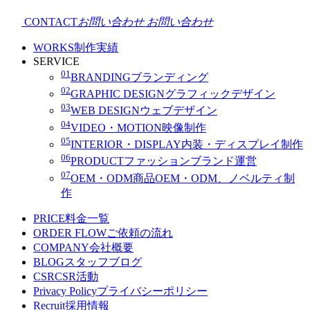
CONTACT
お問い合わせ
お問い合わせ
WORKS
制作実績
SERVICE
01
BRANDING
ブランディング
02
GRAPHIC DESIGN
グラフィックデザイン
03
WEB DESIGN
ウェブデザイン
04
VIDEO・MOTION
映像制作
05
INTERIOR・DISPLAY
内装・ディスプレイ制作
06
PRODUCT
ファッションブランド運営
07
OEM・ODM
商品OEM・ODM、ノベルティ制
作
PRICE
料金一覧
ORDER FLOW
ご依頼の流れ
COMPANY
会社概要
BLOG
スタッフブログ
CSR
CSR活動
Privacy Policy
プライバシーポリシー
Recruit
採用情報