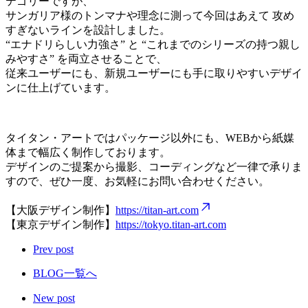
テゴリーですが、
サンガリア様のトンマナや理念に測って今回はあえて 攻め
すぎないラインを設計しました。
“エナドリらしい力強さ” と “これまでのシリーズの持つ親し
みやすさ” を両立させることで、
従来ユーザーにも、新規ユーザーにも手に取りやすいデザイ
ンに仕上げています。
タイタン・アートではパッケージ以外にも、WEBから紙媒
体まで幅広く制作しております。
デザインのご提案から撮影、コーディングなど一律で承りま
すので、ぜひ一度、お気軽にお問い合わせください。
【大阪デザイン制作】
https://titan-art.com
【東京デザイン制作】
https://tokyo.titan-art.com
Prev post
BLOG一覧へ
New post