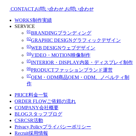
CONTACT
お問い合わせ
お問い合わせ
WORKS
制作実績
SERVICE
01
BRANDING
ブランディング
02
GRAPHIC DESIGN
グラフィックデザイン
03
WEB DESIGN
ウェブデザイン
04
VIDEO・MOTION
映像制作
05
INTERIOR・DISPLAY
内装・ディスプレイ制作
06
PRODUCT
ファッションブランド運営
07
OEM・ODM
商品OEM・ODM、ノベルティ制
作
PRICE
料金一覧
ORDER FLOW
ご依頼の流れ
COMPANY
会社概要
BLOG
スタッフブログ
CSR
CSR活動
Privacy Policy
プライバシーポリシー
Recruit
採用情報