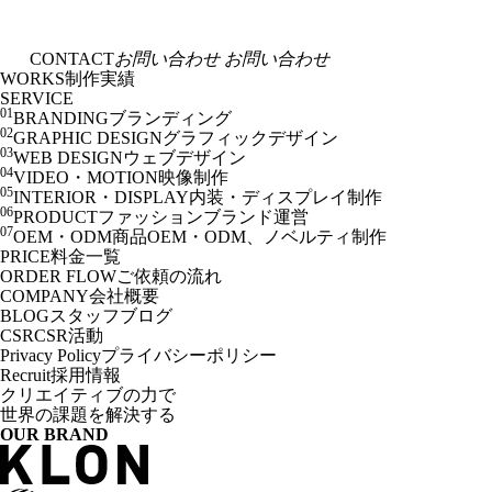
CONTACT
お問い合わせ
お問い合わせ
WORKS
制作実績
SERVICE
01
BRANDING
ブランディング
02
GRAPHIC DESIGN
グラフィックデザイン
03
WEB DESIGN
ウェブデザイン
04
VIDEO・MOTION
映像制作
05
INTERIOR・DISPLAY
内装・ディスプレイ制作
06
PRODUCT
ファッションブランド運営
07
OEM・ODM
商品OEM・ODM、ノベルティ制作
PRICE
料金一覧
ORDER FLOW
ご依頼の流れ
COMPANY
会社概要
BLOG
スタッフブログ
CSR
CSR活動
Privacy Policy
プライバシーポリシー
Recruit
採用情報
クリエイティブの力で
世界の課題を解決する
OUR BRAND