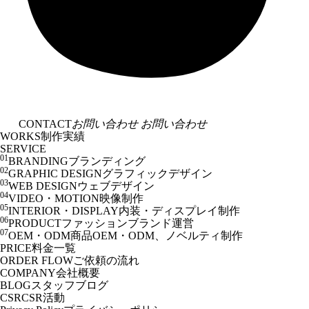
CONTACT
お問い合わせ
お問い合わせ
WORKS
制作実績
SERVICE
01
BRANDING
ブランディング
02
GRAPHIC DESIGN
グラフィックデザイン
03
WEB DESIGN
ウェブデザイン
04
VIDEO・MOTION
映像制作
05
INTERIOR・DISPLAY
内装・ディスプレイ制作
06
PRODUCT
ファッションブランド運営
07
OEM・ODM
商品OEM・ODM、ノベルティ制作
PRICE
料金一覧
ORDER FLOW
ご依頼の流れ
COMPANY
会社概要
BLOG
スタッフブログ
CSR
CSR活動