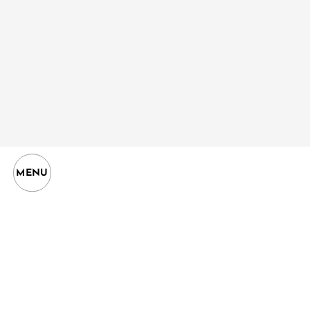
WEB DESIGN
03
ウェブデザイン
VIDEO・MOTION
04
Prev post
映像制作
BLOG一覧へ
New post
INTERIOR・DISP
05
内装・ディスプレイ制作
PRODUCT
MENU
06
ファッションブランド運営
パンフレット制作：治一郎接客エピソ
デザイナーブログ
パンフレット
OEM・ODM
07
商品OEM・ODM、ノベルティ制作
パンフレット制作事例_三和プロメタ
202
デザイナーブログ
パンフレット