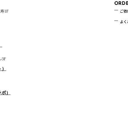
ORD
ご依
寿1F
よく
）
3F
ト）
ラボ）