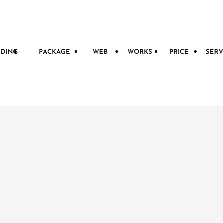
NDING
PACKAGE
WEB
WORKS
PRICE
SERV
ディング
パッケージデザイン
WEB制作
制作実績
料金一覧
サー
ログ
パンフレット
商品ロゴ
撮影
美容