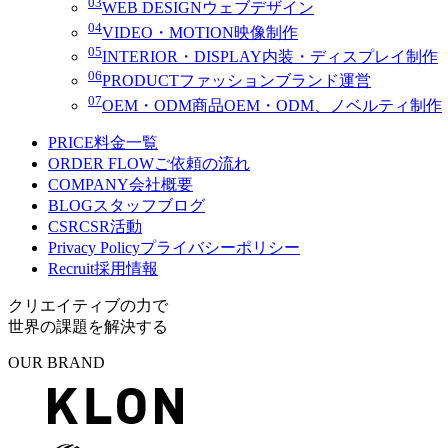
03
WEB DESIGN
ウェブデザイン
04
VIDEO・MOTION
映像制作
05
INTERIOR・DISPLAY
内装・ディスプレイ制作
06
PRODUCT
ファッションブランド運営
07
OEM・ODM
商品OEM・ODM、ノベルティ制作
PRICE
料金一覧
ORDER FLOW
ご依頼の流れ
COMPANY
会社概要
BLOG
スタッフブログ
CSR
CSR活動
Privacy Policy
プライバシーポリシー
Recruit
採用情報
クリエイティブの力で
世界の課題を解決する
OUR BRAND