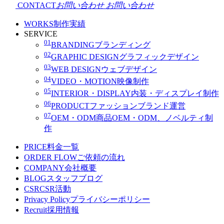
CONTACT
お問い合わせ
お問い合わせ
WORKS
制作実績
SERVICE
01
BRANDING
ブランディング
02
GRAPHIC DESIGN
グラフィックデザイン
03
WEB DESIGN
ウェブデザイン
04
VIDEO・MOTION
映像制作
05
INTERIOR・DISPLAY
内装・ディスプレイ制作
06
PRODUCT
ファッションブランド運営
07
OEM・ODM
商品OEM・ODM、ノベルティ制
作
PRICE
料金一覧
ORDER FLOW
ご依頼の流れ
COMPANY
会社概要
BLOG
スタッフブログ
CSR
CSR活動
Privacy Policy
プライバシーポリシー
Recruit
採用情報