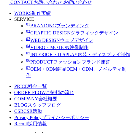
CONTACT
お問い合わせ
お問い合わせ
WORKS
制作実績
SERVICE
01
BRANDING
ブランディング
02
GRAPHIC DESIGN
グラフィックデザイン
03
WEB DESIGN
ウェブデザイン
04
VIDEO・MOTION
映像制作
05
INTERIOR・DISPLAY
内装・ディスプレイ制作
06
PRODUCT
ファッションブランド運営
07
OEM・ODM
商品OEM・ODM、ノベルティ制
作
PRICE
料金一覧
ORDER FLOW
ご依頼の流れ
COMPANY
会社概要
BLOG
スタッフブログ
CSR
CSR活動
Privacy Policy
プライバシーポリシー
Recruit
採用情報