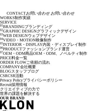
CONTACT
お問い合わせ
お問い合わせ
WORKS
制作実績
SERVICE
01
BRANDING
ブランディング
02
GRAPHIC DESIGN
グラフィックデザイン
03
WEB DESIGN
ウェブデザイン
04
VIDEO・MOTION
映像制作
05
INTERIOR・DISPLAY
内装・ディスプレイ制作
06
PRODUCT
ファッションブランド運営
07
OEM・ODM
商品OEM・ODM、ノベルティ制作
PRICE
料金一覧
ORDER FLOW
ご依頼の流れ
COMPANY
会社概要
BLOG
スタッフブログ
CSR
CSR活動
Privacy Policy
プライバシーポリシー
Recruit
採用情報
クリエイティブの力で
世界の課題を解決する
OUR BRAND