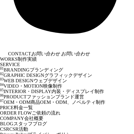
CONTACT
お問い合わせ
お問い合わせ
WORKS
制作実績
SERVICE
01
BRANDING
ブランディング
02
GRAPHIC DESIGN
グラフィックデザイン
03
WEB DESIGN
ウェブデザイン
04
VIDEO・MOTION
映像制作
05
INTERIOR・DISPLAY
内装・ディスプレイ制作
06
PRODUCT
ファッションブランド運営
07
OEM・ODM
商品OEM・ODM、ノベルティ制作
PRICE
料金一覧
ORDER FLOW
ご依頼の流れ
COMPANY
会社概要
BLOG
スタッフブログ
CSR
CSR活動